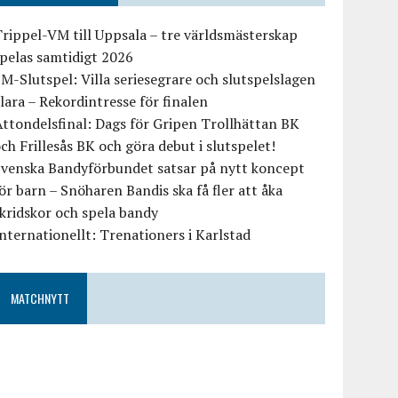
rippel-VM till Uppsala – tre världsmästerskap
pelas samtidigt 2026
M-Slutspel: Villa seriesegrare och slutspelslagen
lara – Rekordintresse för finalen
ttondelsfinal: Dags för Gripen Trollhättan BK
ch Frillesås BK och göra debut i slutspelet!
Svenska Bandyförbundet satsar på nytt koncept
ör barn – Snöharen Bandis ska få fler att åka
kridskor och spela bandy
nternationellt: Trenationers i Karlstad
MATCHNYTT