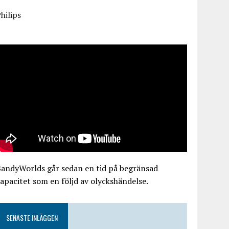
hilips
BandyWorlds går sedan en tid på begränsad
apacitet som en följd av olyckshändelse.
SENASTE INLÄGGEN