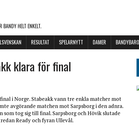
 BANDY HELT ENKELT.
LLSVENSKAN
RESULTAT
SPELARNYTT
DAMER
BANDYBARO
k klara för final
 final i Norge. Stabeakk vann tre enkla matcher mot
femte avgörande matchen mot Sarpsborg i den adnra.
 som tog sig till final. Sarpsborg och Hövik slutade
tredan Ready och fyran Ullevål.