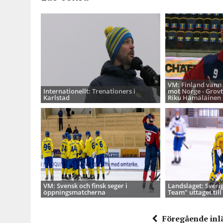
VM: Finland vann
Internationellt: Trenationers i
mot Norge - Grovt
Karlstad
Riku Hämäläinen
VM: Svensk och finsk seger i
Landslaget: Sveri
öppningsmatcherna
Team" uttaget till
Föregående inl