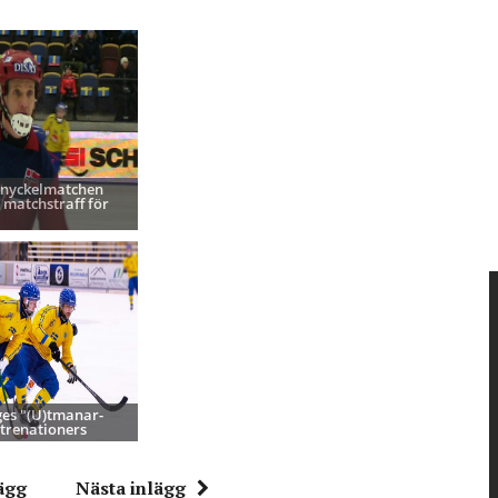
 nyckelmatchen
 matchstraff för
ges "(U)tmanar-
 trenationers
ägg
Nästa inlägg