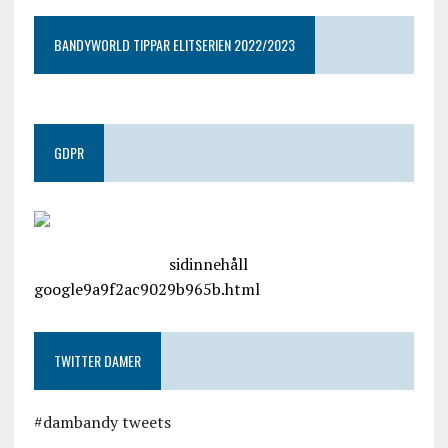
BANDYWORLD TIPPAR ELITSERIEN 2022/2023
GDPR
google.com, pub-4487550053079833, DIRECT,
f08c47fec0942fa0
sidinnehåll
google9a9f2ac9029b965b.html
TWITTER DAMER
#dambandy tweets