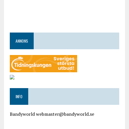
ANNONS
INFO
Bandyworld webmaster@bandyworld.se
google9a9f2ac9029b965b.html