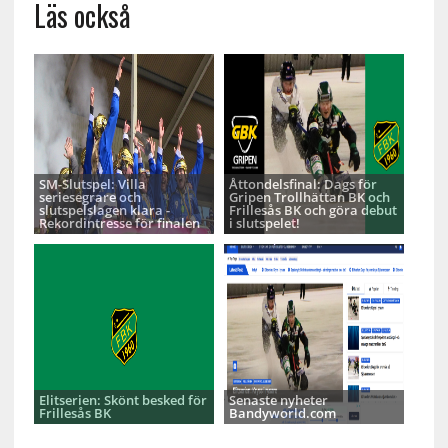
Läs också
SM-Slutspel: Villa
Åttondelsfinal: Dags för
seriesegrare och
Gripen Trollhättan BK och
slutspelslagen klara -
Frillesås BK och göra debut
Rekordintresse för finalen
i slutspelet!
Elitserien: Skönt besked för
Senaste nyheter
Frillesås BK
Bandyworld.com