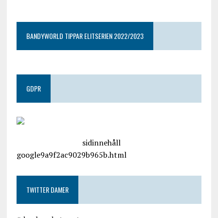
google9a9f2ac9029b965b.html
BANDYWORLD TIPPAR ELITSERIEN 2022/2023
GDPR
google.com, pub-4487550053079833, DIRECT,
f08c47fec0942fa0
sidinnehåll
google9a9f2ac9029b965b.html
TWITTER DAMER