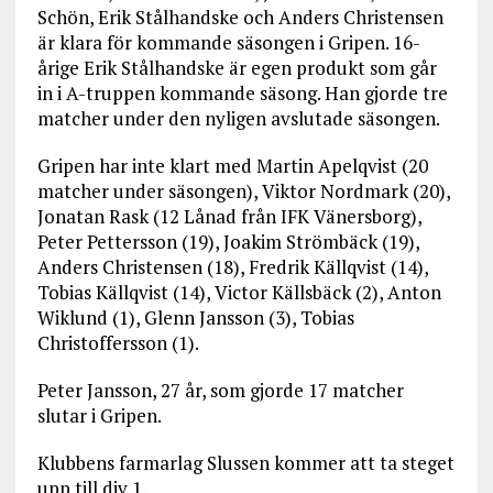
Schön, Erik Stålhandske och Anders Christensen
är klara för kommande säsongen i Gripen. 16-
årige Erik Stålhandske är egen produkt som går
in i A-truppen kommande säsong. Han gjorde tre
matcher under den nyligen avslutade säsongen.
Gripen har inte klart med Martin Apelqvist (20
matcher under säsongen), Viktor Nordmark (20),
Jonatan Rask (12 Lånad från IFK Vänersborg),
Peter Pettersson (19), Joakim Strömbäck (19),
Anders Christensen (18), Fredrik Källqvist (14),
Tobias Källqvist (14), Victor Källsbäck (2), Anton
Wiklund (1), Glenn Jansson (3), Tobias
Christoffersson (1).
Peter Jansson, 27 år, som gjorde 17 matcher
slutar i Gripen.
Klubbens farmarlag Slussen kommer att ta steget
upp till div 1.