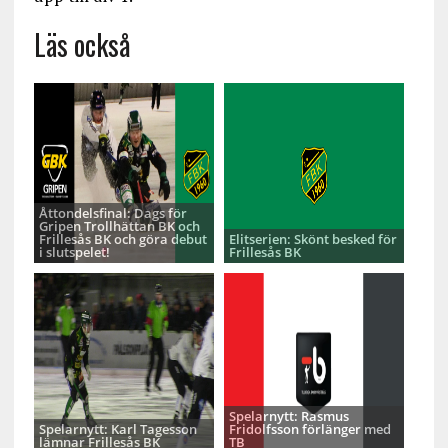
Läs också
Åttondelsfinal: Dags för
Gripen Trollhättan BK och
Frillesås BK och göra debut
Elitserien: Skönt besked för
i slutspelet!
Frillesås BK
Spelarnytt: Rasmus
Spelarnytt: Karl Tagesson
Fridolfsson förlänger med
lämnar Frillesås BK
TB