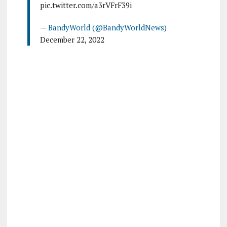
pic.twitter.com/a3rVFrF39i
— BandyWorld (@BandyWorldNews)
December 22, 2022