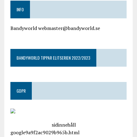
INFO
Bandyworld webmaster@bandyworld.se
google9a9f2ac9029b965b.html
BANDYWORLD TIPPAR ELITSERIEN 2022/2023
GDPR
google.com, pub-4487550053079833, DIRECT,
f08c47fec0942fa0
sidinnehåll
google9a9f2ac9029b965b.html