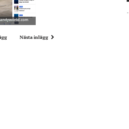
-
 Bandyworld.com
ägg
Nästa inlägg