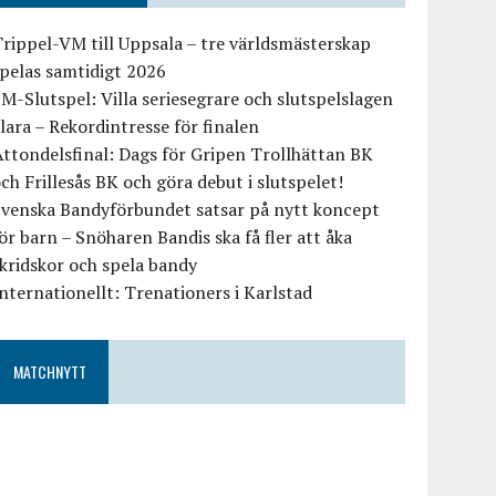
rippel-VM till Uppsala – tre världsmästerskap
pelas samtidigt 2026
M-Slutspel: Villa seriesegrare och slutspelslagen
lara – Rekordintresse för finalen
ttondelsfinal: Dags för Gripen Trollhättan BK
ch Frillesås BK och göra debut i slutspelet!
Svenska Bandyförbundet satsar på nytt koncept
ör barn – Snöharen Bandis ska få fler att åka
kridskor och spela bandy
nternationellt: Trenationers i Karlstad
MATCHNYTT