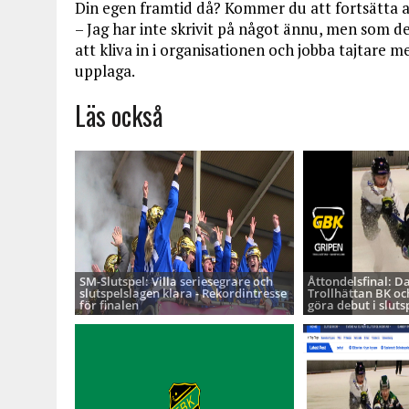
Din egen framtid då? Kommer du att fortsätta a
– Jag har inte skrivit på något ännu, men som d
att kliva in i organisationen och jobba tajtare 
upplaga.
Läs också
SM-Slutspel: Villa seriesegrare och
Åttondelsfinal: D
slutspelslagen klara - Rekordintresse
Trollhättan BK oc
för finalen
göra debut i sluts