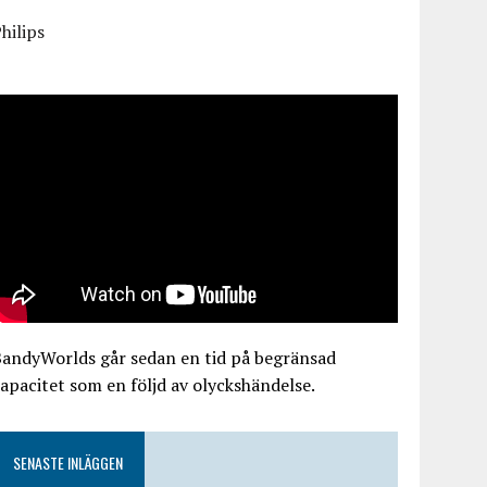
hilips
BandyWorlds går sedan en tid på begränsad
apacitet som en följd av olyckshändelse.
SENASTE INLÄGGEN