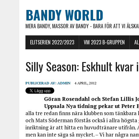
BANDY WORLD
MERA BANDY, MASSOR AV BANDY - BARA FÖR ATT VI ÄLSKAR
ELITSERIEN 2022/2023
VM 2023 B-GRUPPEN
A
Silly Season: Eskhult kvar i
PUBLICERAD AV:
ADMIN
4 APRIL, 2012
Göran Rosendahl och Stefan Lillis Jo
Uppsala Nya tidning pekar ut Peter 
alla tre redan finns nära klubben som tänkbara 
och Mats Söderman förstås också i allra högsta g
inriktning är att hitta en huvudtränare utifrån.
men kan inte säga så mycket. – Vi har några namn