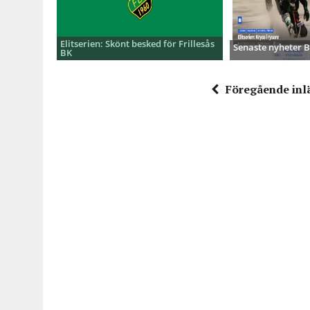
Elitserien: Skönt besked för Frillesås
Senaste nyheter
BK
Föregående inl