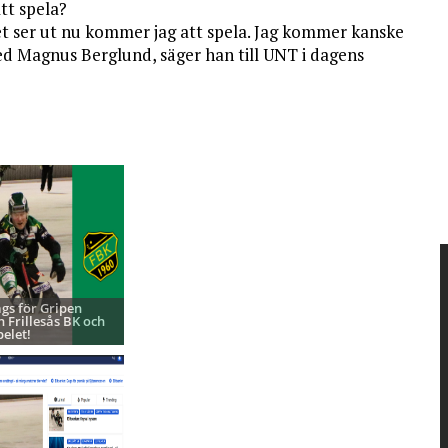
tt spela?
et ser ut nu kommer jag att spela. Jag kommer kanske
med Magnus Berglund, säger han till UNT i dagens
ags för Gripen
h Frillesås BK och
pelet!