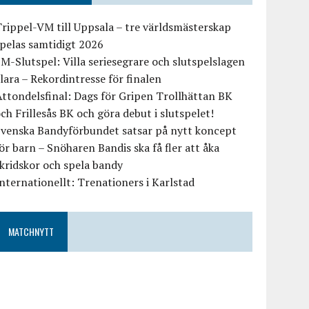
rippel-VM till Uppsala – tre världsmästerskap
pelas samtidigt 2026
M-Slutspel: Villa seriesegrare och slutspelslagen
lara – Rekordintresse för finalen
ttondelsfinal: Dags för Gripen Trollhättan BK
ch Frillesås BK och göra debut i slutspelet!
Svenska Bandyförbundet satsar på nytt koncept
ör barn – Snöharen Bandis ska få fler att åka
kridskor och spela bandy
nternationellt: Trenationers i Karlstad
MATCHNYTT