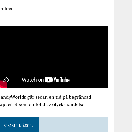
hilips
BandyWorlds går sedan en tid på begränsad
apacitet som en följd av olyckshändelse.
SENASTE INLÄGGEN