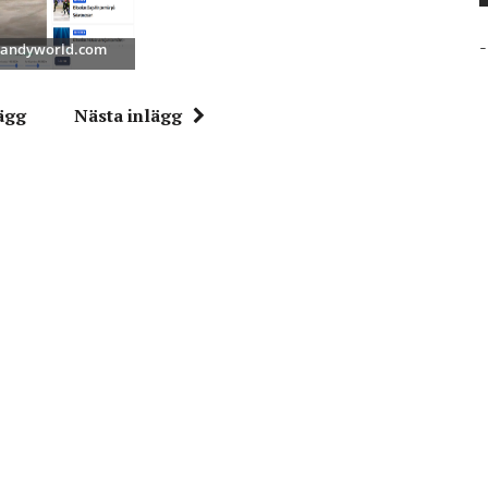
-
 Bandyworld.com
ägg
Nästa inlägg