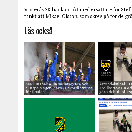
Västerås SK har kontakt med ersättare för Stefa
tänkt att Mikael Olsson, som skrev på för de grö
Läs också
SM-Slutspel: Villa seriesegrare och
Åttondelsfinal: D
slutspelslagen klara - Rekordintresse
Trollhättan BK oc
för finalen
göra debut i sluts