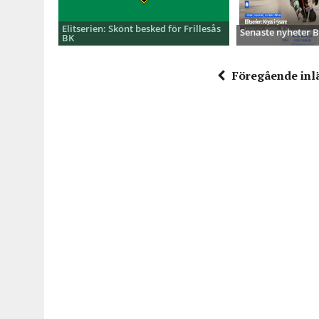
Elitserien: Skönt besked för Frillesås
Senaste nyheter
BK
Föregående inl