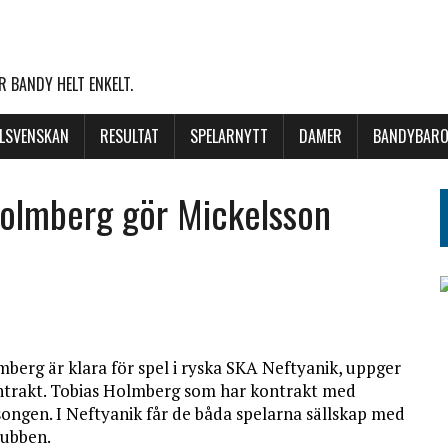
 BANDY HELT ENKELT.
LLSVENSKAN
RESULTAT
SPELARNYTT
DAMER
BANDYBARO
Holmberg gör Mickelsson
berg är klara för spel i ryska SKA Neftyanik, uppger
kontrakt. Tobias Holmberg som har kontrakt med
songen. I Neftyanik får de båda spelarna sällskap med
lubben.