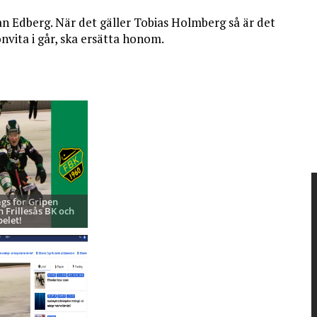
n Edberg. När det gäller Tobias Holmberg så är det
nvita i går, ska ersätta honom.
ags för Gripen
h Frillesås BK och
pelet!