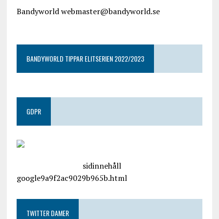
Bandyworld webmaster@bandyworld.se
google9a9f2ac9029b965b.html
BANDYWORLD TIPPAR ELITSERIEN 2022/2023
GDPR
google.com, pub-4487550053079833, DIRECT,
f08c47fec0942fa0
sidinnehåll
google9a9f2ac9029b965b.html
TWITTER DAMER