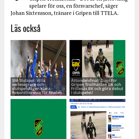
spelare för oss, en försvarschef, säger
Johan Sixtensson, tränare i Gripen till TTELA.
Läs också
SM-Slutspel: Villa
Åttondelsfinal: Dags för
seriesegrare och
Gripen Trollhättan BK och
slutspelslagen klara -
Frillesås BK och göra debut
Rekordintresse för finalen
i slutspelet!