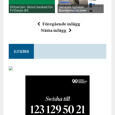
Elitserien: Skönt besked för
Senaste nyheter
Frillesås BK
Bandyworld.com
Föregående inlägg
Nästa inlägg
ELITSERIEN