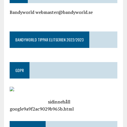
Bandyworld webmaster@bandyworld.se
google9a9f2ac9029b965b.html
BANDYWORLD TIPPAR ELITSERIEN 2022/2023
GDPR
google.com, pub-4487550053079833, DIRECT,
f08c47fec0942fa0
sidinnehåll
google9a9f2ac9029b965b.html