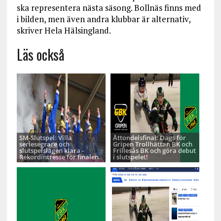
ska representera nästa säsong. Bollnäs finns med
i bilden, men även andra klubbar är alternativ,
skriver Hela Hälsingland.
Läs också
SM-Slutspel: Villa
Åttondelsfinal: Dags för
seriesegrare och
Gripen Trollhättan BK och
slutspelslagen klara -
Frillesås BK och göra debut
Rekordintresse för finalen
i slutspelet!