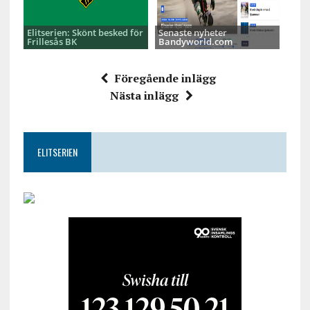
Elitserien: Skönt besked för
Senaste nyheter
Frillesås BK
Bandyworld.com
Föregående inlägg
Nästa inlägg
ELITSERIEN