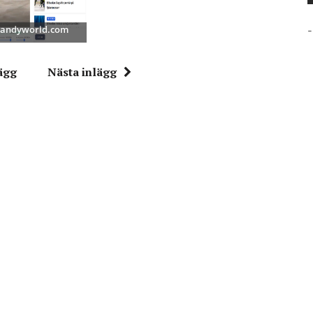
-
 Bandyworld.com
ägg
Nästa inlägg