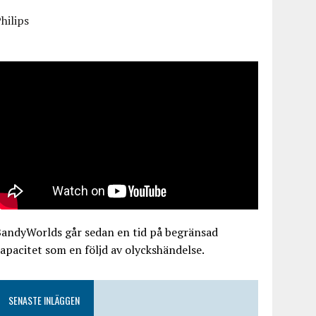
hilips
BandyWorlds går sedan en tid på begränsad
apacitet som en följd av olyckshändelse.
SENASTE INLÄGGEN