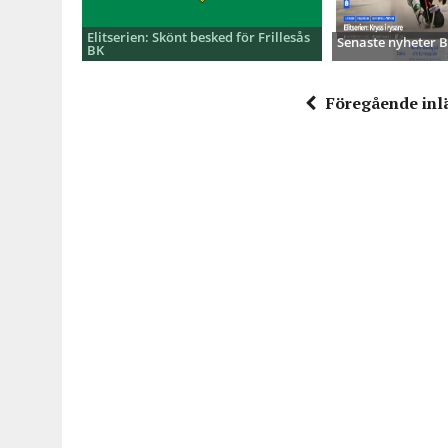
Elitserien: Skönt besked för Frillesås
Senaste nyheter
BK
Föregående inl