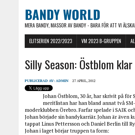
BANDY WORLD
MERA BANDY, MASSOR AV BANDY - BARA FÖR ATT VI ÄLSKAR
ELITSERIEN 2022/2023
VM 2023 B-GRUPPEN
A
Silly Season: Östblom klar
PUBLICERAD AV:
ADMIN
27 APRIL, 2012
Johan Östblom, 30 år, har skrivit på f
meritlistan har han bland annat två SM-g
moderklubben Örebro. Farfar spelade i SAIK och
Johan började sin bandykarriär. Johan är även
tappat Linus Pettersson och Daniel Berlin till 
Johan i laget börjar truppen ta form: