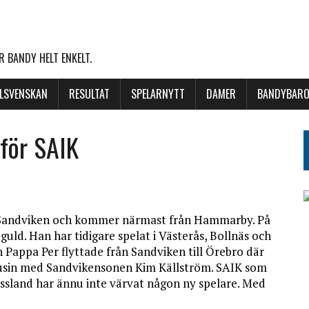
 BANDY HELT ENKELT.
LLSVENSKAN
RESULTAT
SPELARNYTT
DAMER
BANDYBARO
 för SAIK
ör Sandviken och kommer närmast från Hammarby. På
uld. Han har tidigare spelat i Västerås, Bollnäs och
 Pappa Per flyttade från Sandviken till Örebro där
 kusin med Sandvikensonen Kim Källström. SAIK som
Ryssland har ännu inte värvat någon ny spelare. Med