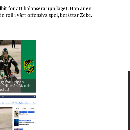
lbit för att balansera upp laget. Han är en
roll i vårt offensiva spel, berättar Zeke.
ags för Gripen
h Frillesås BK och
pelet!