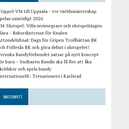
rippel-VM till Uppsala – tre världsmästerskap
pelas samtidigt 2026
M-Slutspel: Villa seriesegrare och slutspelslagen
lara – Rekordintresse för finalen
ttondelsfinal: Dags för Gripen Trollhättan BK
ch Frillesås BK och göra debut i slutspelet!
Svenska Bandyförbundet satsar på nytt koncept
ör barn – Snöharen Bandis ska få fler att åka
kridskor och spela bandy
nternationellt: Trenationers i Karlstad
MATCHNYTT