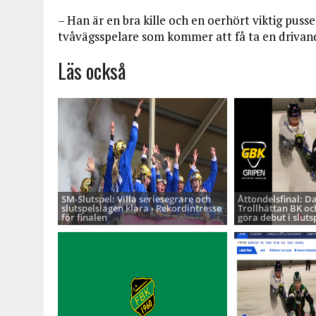
– Han är en bra kille och en oerhört viktig pusse
tvåvägsspelare som kommer att få ta en drivande 
Läs också
SM-Slutspel: Villa seriesegrare och
Åttondelsfinal: D
slutspelslagen klara - Rekordintresse
Trollhättan BK oc
för finalen
göra debut i sluts