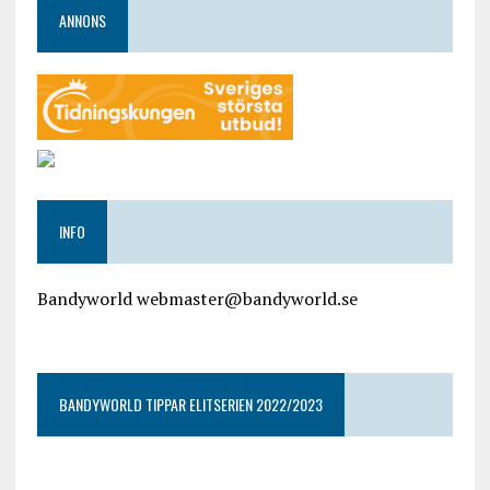
ANNONS
INFO
Bandyworld webmaster@bandyworld.se
google9a9f2ac9029b965b.html
BANDYWORLD TIPPAR ELITSERIEN 2022/2023