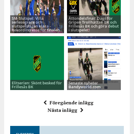
SM-Slutspel: Villa
Åttondelsfinal: Dags för
seriesegrare och
Gripen Trollhättan BK och
slutspelslagen klara -
Frillesås BK och göra debut
Rekordintresse för finalen
i slutspelet!
Elitserien: Skönt besked för
Senaste nyheter
Frillesås BK
Bandyworld.com
Föregående inlägg
Nästa inlägg