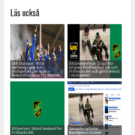
Läs också
SM-Slutspel: Villa
Åttondelsfinal: Dags för
seriesegrare och
Gripen Trollhättan BK och
slutspelslagen klara -
Frillesås BK och göra debut
Rekordintresse för finalen
i slutspelet!
Elitserien: Skönt besked för
Senaste nyheter
Frillesås BK
Bandyworld.com