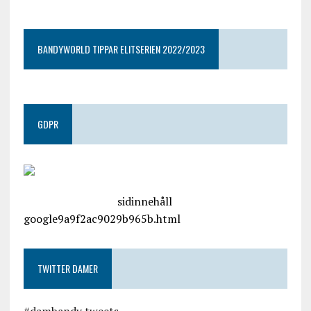
BANDYWORLD TIPPAR ELITSERIEN 2022/2023
GDPR
google.com, pub-4487550053079833, DIRECT,
f08c47fec0942fa0
sidinnehåll
google9a9f2ac9029b965b.html
TWITTER DAMER