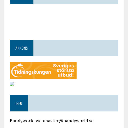
ANNONS
INFO
Bandyworld webmaster@bandyworld.se
google9a9f2ac9029b965b.html