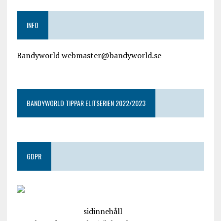
INFO
Bandyworld webmaster@bandyworld.se
google9a9f2ac9029b965b.html
BANDYWORLD TIPPAR ELITSERIEN 2022/2023
GDPR
google.com, pub-4487550053079833, DIRECT,
f08c47fec0942fa0
sidinnehåll