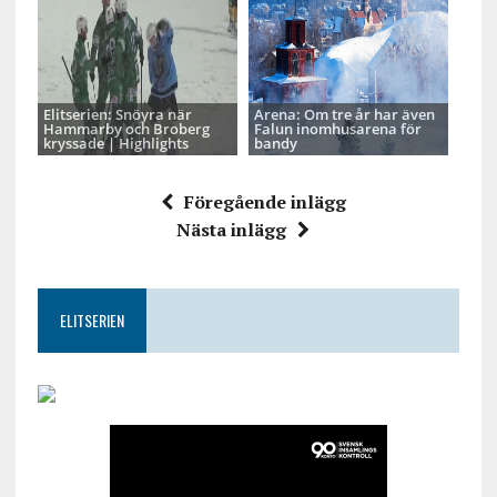
Elitserien: Snöyra när
Arena: Om tre år har även
Hammarby och Broberg
Falun inomhusarena för
kryssade | Highlights
bandy
Föregående inlägg
Nästa inlägg
ELITSERIEN