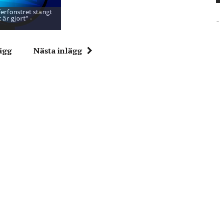
ferfönstret stängt
 är gjort" -
-
ägg
Nästa inlägg