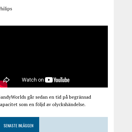
hilips
BandyWorlds går sedan en tid på begränsad
apacitet som en följd av olyckshändelse.
SENASTE INLÄGGEN