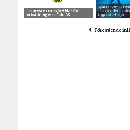
Spelarnytt: Trans
Spelarnytt: Främgård klar för
"Så gick det - Valet
fortsättning med Falu BS
Uppdateringar
Föregående inl