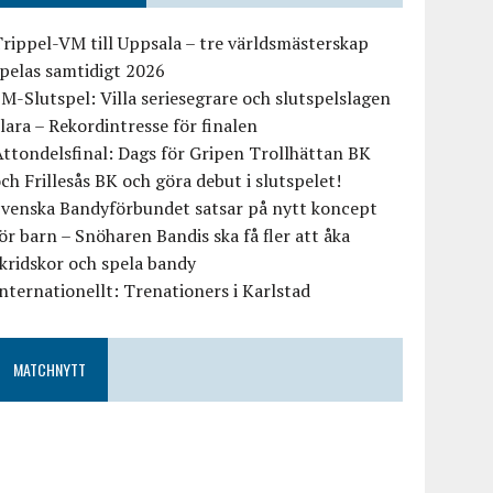
rippel-VM till Uppsala – tre världsmästerskap
pelas samtidigt 2026
M-Slutspel: Villa seriesegrare och slutspelslagen
lara – Rekordintresse för finalen
ttondelsfinal: Dags för Gripen Trollhättan BK
ch Frillesås BK och göra debut i slutspelet!
Svenska Bandyförbundet satsar på nytt koncept
ör barn – Snöharen Bandis ska få fler att åka
kridskor och spela bandy
nternationellt: Trenationers i Karlstad
MATCHNYTT