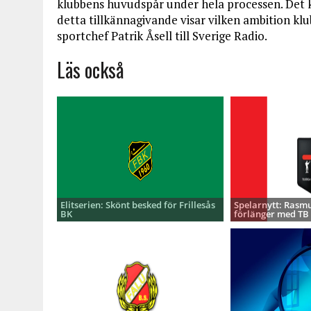
klubbens huvudspår under hela processen. Det
detta tillkännagivande visar vilken ambition k
sportchef Patrik Åsell till Sverige Radio.
Läs också
Elitserien: Skönt besked för Frillesås
Spelarnytt: Rasmu
BK
förlänger med TB