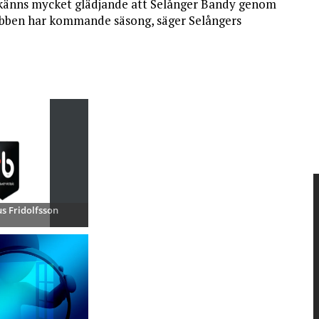
 känns mycket glädjande att Selånger Bandy genom
lubben har kommande säsong, säger Selångers
s Fridolfsson