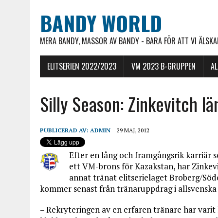
BANDY WORLD
MERA BANDY, MASSOR AV BANDY - BARA FÖR ATT VI ÄLSKAR
ELITSERIEN 2022/2023
VM 2023 B-GRUPPEN
A
Silly Season: Zinkevitch l
PUBLICERAD AV:
ADMIN
29 MAJ, 2012
Efter en lång och framgångsrik karriär 
ett VM-brons för Kazakstan, har Zinkevit
annat tränat elitserielaget Broberg/Sö
kommer senast från tränaruppdrag i allsvenska
– Rekryteringen av en erfaren tränare har varit