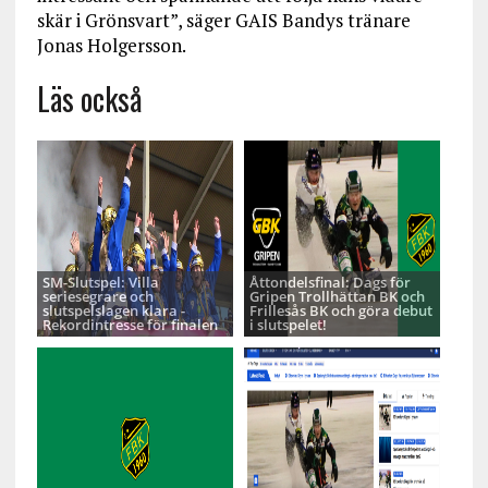
skär i Grönsvart”, säger GAIS Bandys tränare
Jonas Holgersson.
Läs också
SM-Slutspel: Villa
Åttondelsfinal: Dags för
seriesegrare och
Gripen Trollhättan BK och
slutspelslagen klara -
Frillesås BK och göra debut
Rekordintresse för finalen
i slutspelet!