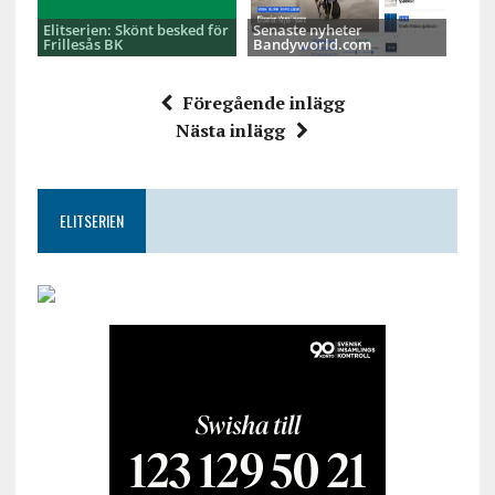
Elitserien: Skönt besked för
Senaste nyheter
Frillesås BK
Bandyworld.com
Föregående inlägg
Nästa inlägg
ELITSERIEN