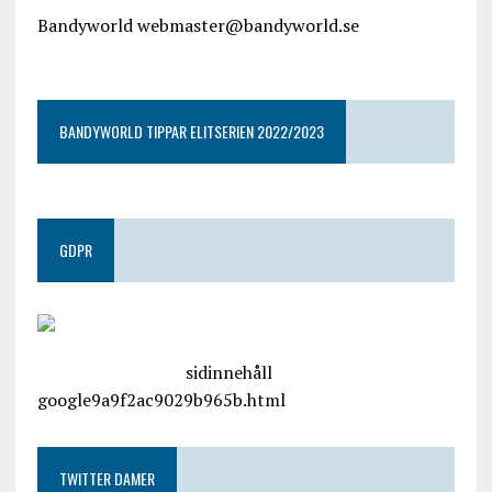
Bandyworld webmaster@bandyworld.se
google9a9f2ac9029b965b.html
BANDYWORLD TIPPAR ELITSERIEN 2022/2023
GDPR
google.com, pub-4487550053079833, DIRECT,
f08c47fec0942fa0
sidinnehåll
google9a9f2ac9029b965b.html
TWITTER DAMER