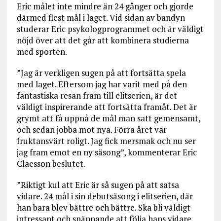
Eric målet inte mindre än 24 gånger och gjorde
därmed flest mål i laget. Vid sidan av bandyn
studerar Eric psykologprogrammet och är väldigt
nöjd över att det går att kombinera studierna
med sporten.
”Jag är verkligen sugen på att fortsätta spela
med laget. Eftersom jag har varit med på den
fantastiska resan fram till elitserien, är det
väldigt inspirerande att fortsätta framåt. Det är
grymt att få uppnå de mål man satt gemensamt,
och sedan jobba mot nya. Förra året var
fruktansvärt roligt. Jag fick mersmak och nu ser
jag fram emot en ny säsong”, kommenterar Eric
Claesson beslutet.
”Riktigt kul att Eric är så sugen på att satsa
vidare. 24 mål i sin debutsäsong i elitserien, där
han bara blev bättre och bättre. Ska bli väldigt
intressant och spännande att följa hans vidare