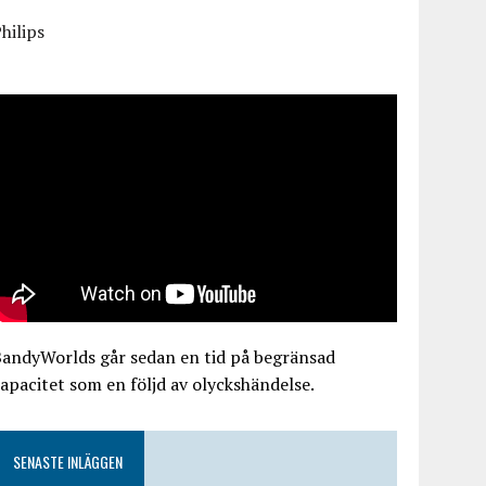
hilips
BandyWorlds går sedan en tid på begränsad
apacitet som en följd av olyckshändelse.
SENASTE INLÄGGEN