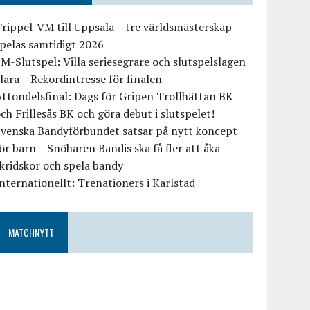
rippel-VM till Uppsala – tre världsmästerskap
pelas samtidigt 2026
M-Slutspel: Villa seriesegrare och slutspelslagen
lara – Rekordintresse för finalen
ttondelsfinal: Dags för Gripen Trollhättan BK
ch Frillesås BK och göra debut i slutspelet!
Svenska Bandyförbundet satsar på nytt koncept
ör barn – Snöharen Bandis ska få fler att åka
kridskor och spela bandy
nternationellt: Trenationers i Karlstad
MATCHNYTT