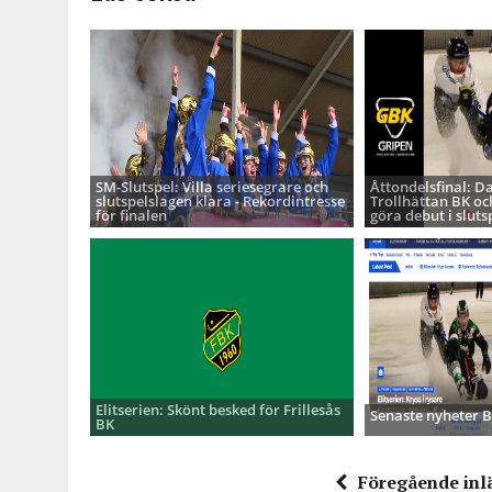
SM-Slutspel: Villa seriesegrare och
Åttondelsfinal: D
slutspelslagen klara - Rekordintresse
Trollhättan BK oc
för finalen
göra debut i sluts
Elitserien: Skönt besked för Frillesås
Senaste nyheter
BK
Föregående inl