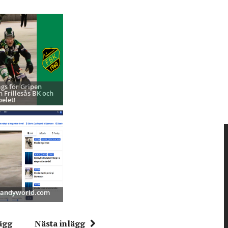
ags för Gripen
h Frillesås BK och
pelet!
 Bandyworld.com
ägg
Nästa inlägg