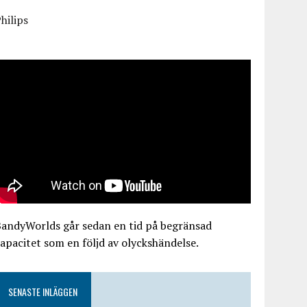
hilips
BandyWorlds går sedan en tid på begränsad
apacitet som en följd av olyckshändelse.
SENASTE INLÄGGEN