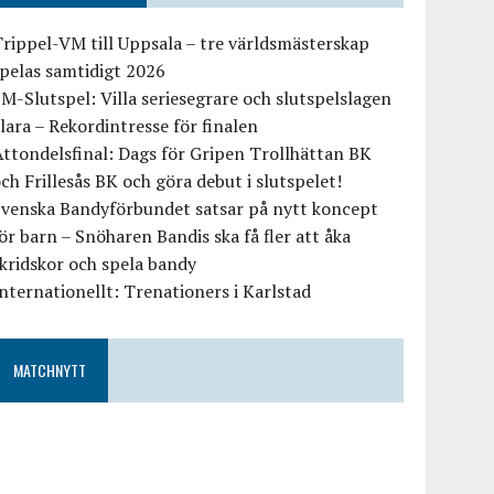
rippel-VM till Uppsala – tre världsmästerskap
pelas samtidigt 2026
M-Slutspel: Villa seriesegrare och slutspelslagen
lara – Rekordintresse för finalen
ttondelsfinal: Dags för Gripen Trollhättan BK
ch Frillesås BK och göra debut i slutspelet!
Svenska Bandyförbundet satsar på nytt koncept
ör barn – Snöharen Bandis ska få fler att åka
kridskor och spela bandy
nternationellt: Trenationers i Karlstad
MATCHNYTT