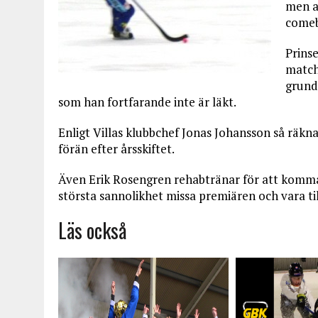
men a
comeb
Prinse
match
grund
som han fortfarande inte är läkt.
Enligt Villas klubbchef Jonas Johansson så räkn
förän efter årsskiftet.
Även Erik Rosengren rehabtränar för att komm
största sannolikhet missa premiären och vara til
Läs också