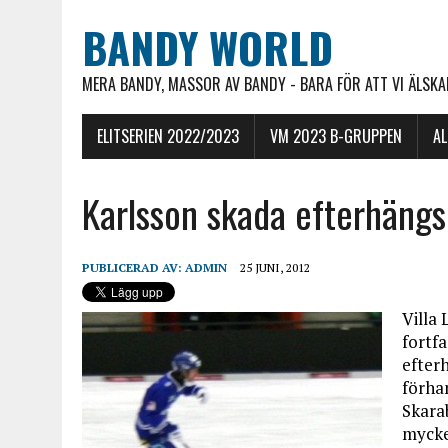
BANDY WORLD
MERA BANDY, MASSOR AV BANDY - BARA FÖR ATT VI ÄLSKAR
ELITSERIEN 2022/2023
VM 2023 B-GRUPPEN
A
Karlsson skada efterhäng
PUBLICERAD AV:
ADMIN
25 JUNI, 2012
Villa 
fortfa
efter
förhan
Skara
mycke