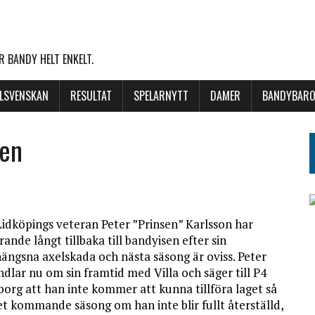
 BANDY HELT ENKELT.
LLSVENSKAN
RESULTAT
SPELARNYTT
DAMER
BANDYBARO
sen
Lidköpings veteran Peter ”Prinsen” Karlsson har
rande långt tillbaka till bandyisen efter sin
hängsna axelskada och nästa säsong är oviss. Peter
dlar nu om sin framtid med Villa och säger till P4
borg att han inte kommer att kunna tillföra laget så
t kommande säsong om han inte blir fullt återställd,