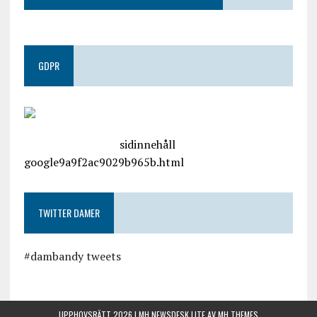
GDPR
google.com, pub-4487550053079833, DIRECT,
f08c47fec0942fa0
sidinnehåll
google9a9f2ac9029b965b.html
TWITTER DAMER
#dambandy tweets
UPPHOVSRÄTT 2026 | MH NEWSDESK LITE AV
MH THEMES