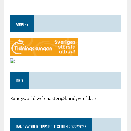
ANNONS
INFO
Bandyworld webmaster@bandyworld.se
google9a9f2ac9029b965b.html
BANDYWORLD TIPPAR ELITSERIEN 2022/2023