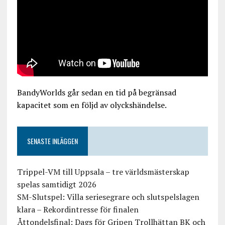
BandyWorlds går sedan en tid på begränsad
kapacitet som en följd av olyckshändelse.
SENASTE INLÄGGEN
Trippel-VM till Uppsala – tre världsmästerskap
spelas samtidigt 2026
SM-Slutspel: Villa seriesegrare och slutspelslagen
klara – Rekordintresse för finalen
Åttondelsfinal: Dags för Gripen Trollhättan BK och