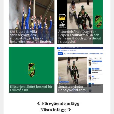
SM-Slutspel: Villa
Åttondelsfinal: Dags för
seriesegrare och
Gripen Trollhättan BK och
slutspelslagen klara -
Frillesås BK och göra debut
Rekordintresse för finalen
i slutspelet!
Elitserien: Skönt besked för
Senaste nyheter
Frillesås BK
Bandyworld.com
Föregående inlägg
Nästa inlägg