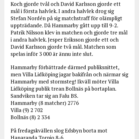
Koch gjorde tvål och David Karlsson gjorde ett
mål i första halvlek. I andra halvlek drog sig
Stefan Nordén på sig matchstraff för olämpligt
uppträdande. Då Hammarby gått upp till 9-2.
Patrik Nilsson klev in matchen och gjorde tre mål
i andra halvlek. Jesper Eriksson gjorde ett och
David Karlsson gjorde två mål. Matchen som
spelas inför 3 000 är ännu inte slut.
Hammarby förbättrade därmed publiksnittet,
men Villa Lidköping jagar bakifrån och närmar sig
Hammarby med stormsteg! Ikväll möter Villa
Lidköping publik trean Bollnäs på bortaplan.
Sandviken tar sig an Falu BS.
Hammarby (8 matcher) 2776
Villa (9) 2 702
Bollnäs (8) 2 334
På fredagskvällen slog Edsbyn borta mot
Haparanda Tornio 8-6.