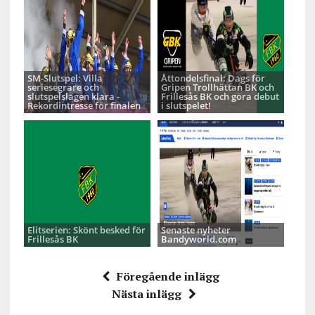
SM-Slutspel: Villa
Åttondelsfinal: Dags för
seriesegrare och
Gripen Trollhättan BK och
slutspelslagen klara -
Frillesås BK och göra debut
Rekordintresse för finalen
i slutspelet!
Elitserien: Skönt besked för
Senaste nyheter
Frillesås BK
Bandyworld.com
Föregående inlägg
Nästa inlägg