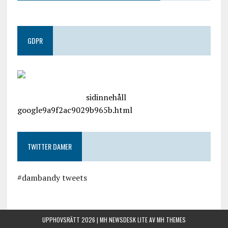
GDPR
google.com, pub-4487550053079833, DIRECT,
f08c47fec0942fa0
sidinnehåll
google9a9f2ac9029b965b.html
TWITTER DAMER
#dambandy tweets
UPPHOVSRÄTT 2026 | MH NEWSDESK LITE AV
MH THEMES