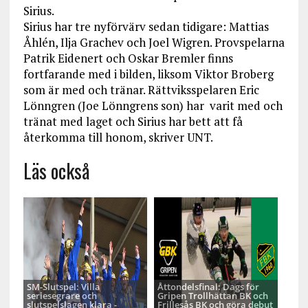
Sirius.
Sirius har tre nyförvärv sedan tidigare: Mattias
Åhlén, Ilja Grachev och Joel Wigren. Provspelarna
Patrik Eidenert och Oskar Bremler finns
fortfarande med i bilden, liksom Viktor Broberg
som är med och tränar. Rättviksspelaren Eric
Lönngren (Joe Lönngrens son) har varit med och
tränat med laget och Sirius har bett att få
återkomma till honom, skriver UNT.
Läs också
SM-Slutspel: Villa
Åttondelsfinal: Dags för
seriesegrare och
Gripen Trollhättan BK och
slutspelslagen klara -
Frillesås BK och göra debut