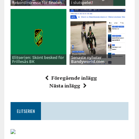
Rekordintresse för finalen
i slutspelet!
Elitserien: Skönt besked för
Senaste nyheter
Frillesås BK
Bandyworld.com
Föregående inlägg
Nästa inlägg
ELITSERIEN