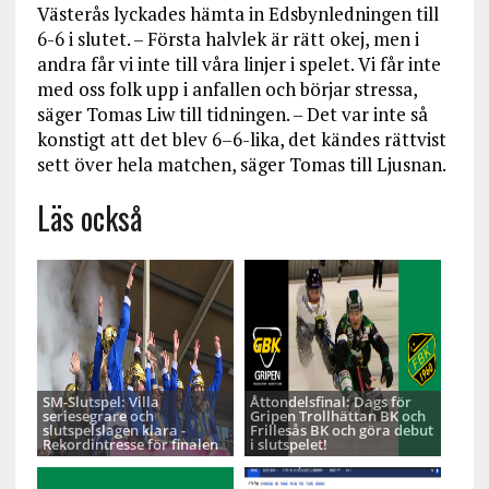
Västerås lyckades hämta in Edsbynledningen till
6-6 i slutet. – Första halvlek är rätt okej, men i
andra får vi inte till våra linjer i spelet. Vi får inte
med oss folk upp i anfallen och börjar stressa,
säger Tomas Liw till tidningen. – Det var inte så
konstigt att det blev 6–6-lika, det kändes rättvist
sett över hela matchen, säger Tomas till Ljusnan.
Läs också
SM-Slutspel: Villa
Åttondelsfinal: Dags för
seriesegrare och
Gripen Trollhättan BK och
slutspelslagen klara -
Frillesås BK och göra debut
Rekordintresse för finalen
i slutspelet!