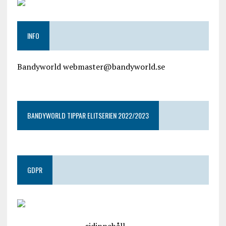
INFO
Bandyworld webmaster@bandyworld.se
google9a9f2ac9029b965b.html
BANDYWORLD TIPPAR ELITSERIEN 2022/2023
GDPR
google.com, pub-4487550053079833, DIRECT,