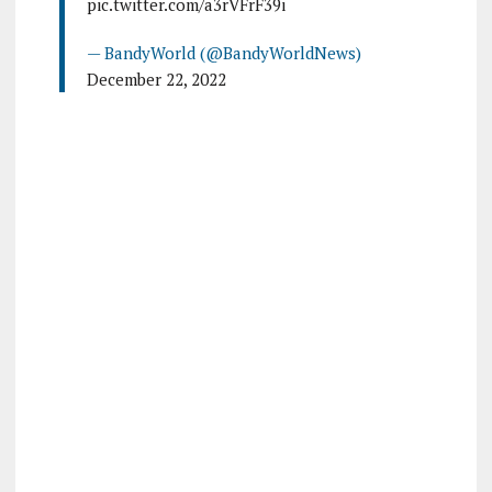
pic.twitter.com/a3rVFrF39i
— BandyWorld (@BandyWorldNews)
December 22, 2022