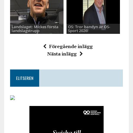
Landslaget: Mickes första
OS: Tror bandyn är OS-
landslagstrupp
Sport 2026!
Föregående inlägg
Nästa inlägg
ELITSERIEN