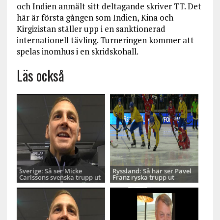
och Indien anmält sitt deltagande skriver TT. Det
här är första gången som Indien, Kina och
Kirgizistan ställer upp i en sanktionerad
internationell tävling. Turneringen kommer att
spelas inomhus i en skridskohall.
Läs också
Sverige: Så ser Micke
Ryssland: Så här ser Pavel
Carlssons svenska trupp ut
Franz ryska trupp ut