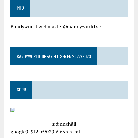
INFO
Bandyworld webmaster@bandyworld.se
google9a9f2ac9029b965b.html
BANDYWORLD TIPPAR ELITSERIEN 2022/2023
GDPR
google.com, pub-4487550053079833, DIRECT,
f08c47fec0942fa0
sidinnehåll
google9a9f2ac9029b965b.html