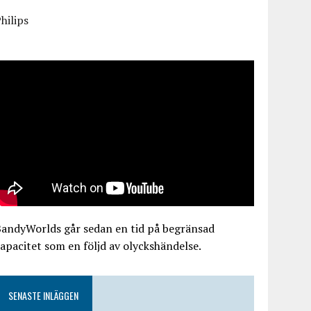
hilips
BandyWorlds går sedan en tid på begränsad
apacitet som en följd av olyckshändelse.
SENASTE INLÄGGEN