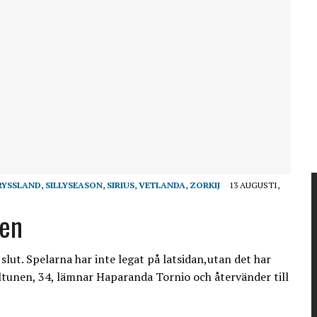
RYSSLAND
,
SILLYSEASON
,
SIRIUS
,
VETLANDA
,
ZORKIJ
13 AUGUSTI,
ten
slut. Spelarna har inte legat på latsidan,utan det har
iltunen, 34, lämnar Haparanda Tornio och återvänder till