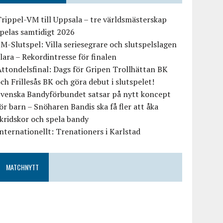
rippel-VM till Uppsala – tre världsmästerskap
pelas samtidigt 2026
M-Slutspel: Villa seriesegrare och slutspelslagen
lara – Rekordintresse för finalen
ttondelsfinal: Dags för Gripen Trollhättan BK
ch Frillesås BK och göra debut i slutspelet!
Svenska Bandyförbundet satsar på nytt koncept
ör barn – Snöharen Bandis ska få fler att åka
kridskor och spela bandy
nternationellt: Trenationers i Karlstad
MATCHNYTT