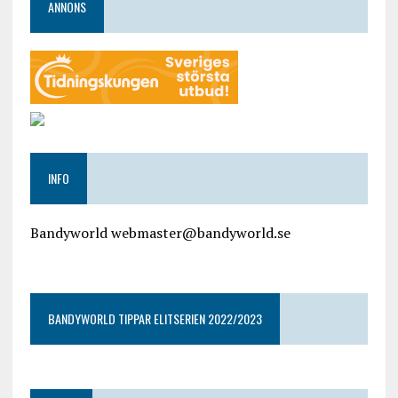
ANNONS
INFO
Bandyworld webmaster@bandyworld.se
google9a9f2ac9029b965b.html
BANDYWORLD TIPPAR ELITSERIEN 2022/2023