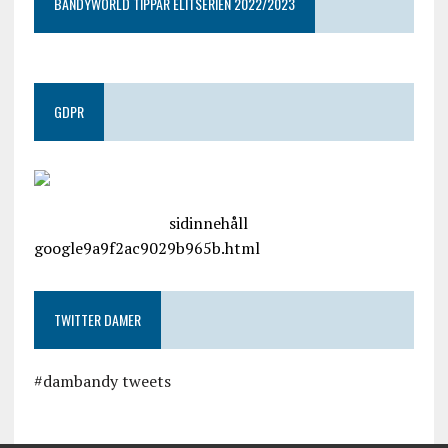
BANDYWORLD TIPPAR ELITSERIEN 2022/2023
GDPR
google.com, pub-4487550053079833, DIRECT,
f08c47fec0942fa0
sidinnehåll
google9a9f2ac9029b965b.html
TWITTER DAMER
#dambandy tweets