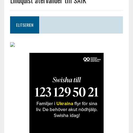
Lindquist återvänder till SAIK
ELITSERIEN