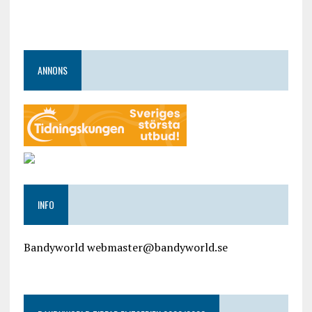
ANNONS
INFO
Bandyworld webmaster@bandyworld.se
google9a9f2ac9029b965b.html