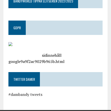
BANDYWORLD TIPPAR ELITSERIEN 2022/2023
GDPR
google.com, pub-4487550053079833, DIRECT,
f08c47fec0942fa0
sidinnehåll
google9a9f2ac9029b965b.html
TWITTER DAMER
#dambandy tweets