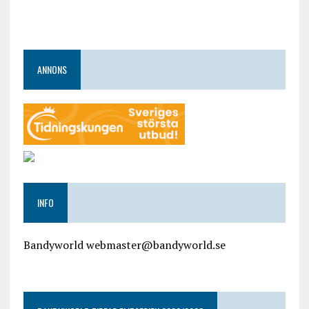
ANNONS
INFO
Bandyworld webmaster@bandyworld.se
google9a9f2ac9029b965b.html