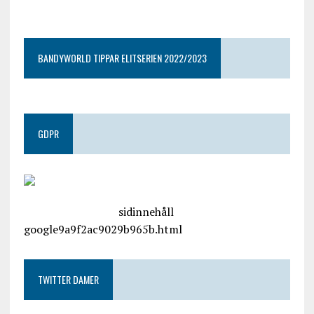
google9a9f2ac9029b965b.html
BANDYWORLD TIPPAR ELITSERIEN 2022/2023
GDPR
google.com, pub-4487550053079833, DIRECT,
f08c47fec0942fa0
sidinnehåll
google9a9f2ac9029b965b.html
TWITTER DAMER