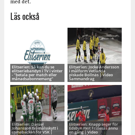
med det.
Läs också
Elitserien: Så kan du se
Elitserien: Jocke Andersson
elitseriebandyn i TV i vinter
i målform Vetlanda
- "betala per match eller
piskade Bollnäs | Video
månadsabonnemang"
Sammandrag
Elitserien: Daniel
Elitserien: Knapp seger för
Johansson tvåmålsskytt i
Edsbyn mot Frillesås ännu
comebacken för VSK |
en gång | Video