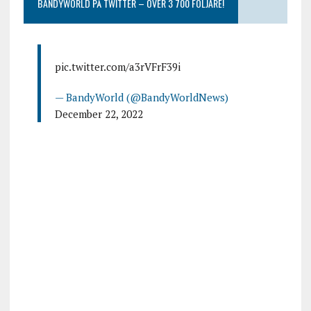
BANDYWORLD PÅ TWITTER – ÖVER 3 700 FÖLJARE!
pic.twitter.com/a3rVFrF39i
— BandyWorld (@BandyWorldNews)
December 22, 2022