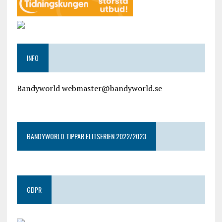
INFO
Bandyworld webmaster@bandyworld.se
google9a9f2ac9029b965b.html
BANDYWORLD TIPPAR ELITSERIEN 2022/2023
GDPR