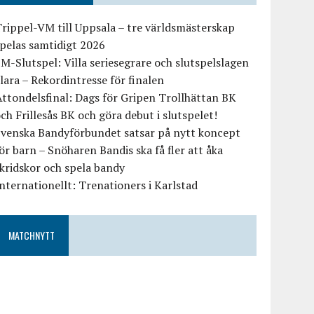
rippel-VM till Uppsala – tre världsmästerskap
pelas samtidigt 2026
M-Slutspel: Villa seriesegrare och slutspelslagen
lara – Rekordintresse för finalen
ttondelsfinal: Dags för Gripen Trollhättan BK
ch Frillesås BK och göra debut i slutspelet!
Svenska Bandyförbundet satsar på nytt koncept
ör barn – Snöharen Bandis ska få fler att åka
kridskor och spela bandy
nternationellt: Trenationers i Karlstad
MATCHNYTT