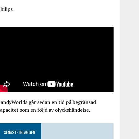
hilips
BandyWorlds går sedan en tid på begränsad
apacitet som en följd av olyckshändelse.
SENASTE INLÄGGEN