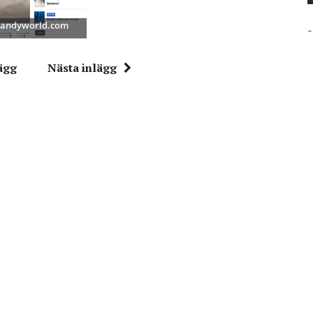
 Bandyworld.com
-
ägg
Nästa inlägg