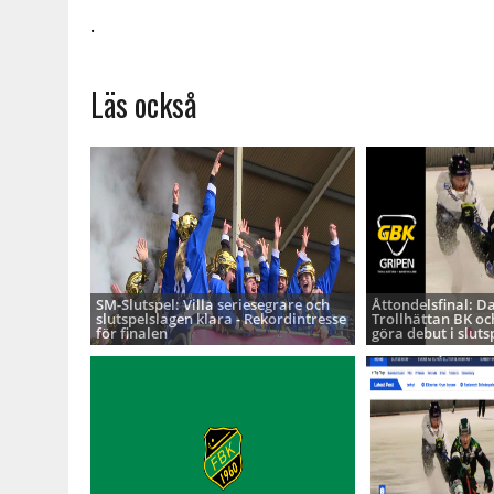
.
Läs också
SM-Slutspel: Villa seriesegrare och
Åttondelsfinal: D
slutspelslagen klara - Rekordintresse
Trollhättan BK oc
för finalen
göra debut i sluts