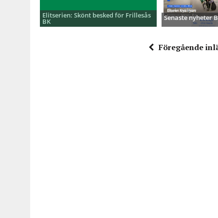
Elitserien: Skönt besked för Frillesås
Senaste nyheter
BK
Föregående inl