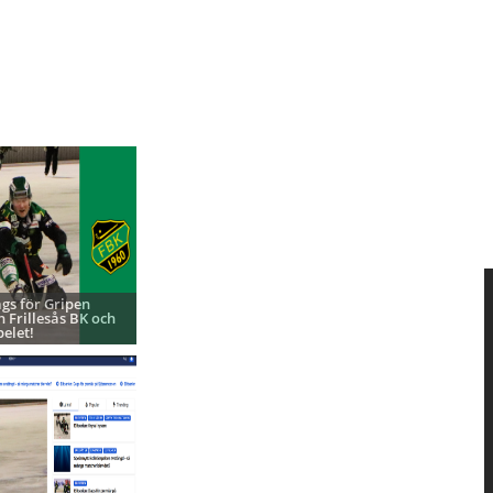
ags för Gripen
h Frillesås BK och
pelet!