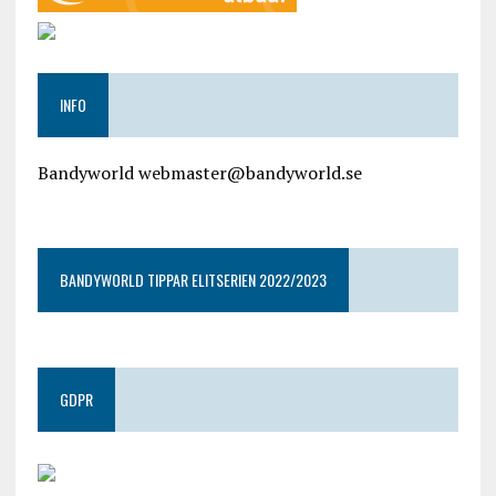
INFO
Bandyworld webmaster@bandyworld.se
google9a9f2ac9029b965b.html
BANDYWORLD TIPPAR ELITSERIEN 2022/2023
GDPR
google.com, pub-4487550053079833, DIRECT,