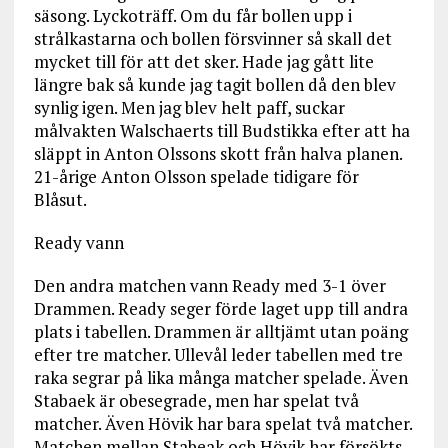
säsong. Lyckoträff. Om du får bollen upp i
strålkastarna och bollen försvinner så skall det
mycket till för att det sker. Hade jag gått lite
längre bak så kunde jag tagit bollen då den blev
synlig igen. Men jag blev helt paff, suckar
målvakten Walschaerts till Budstikka efter att ha
släppt in Anton Olssons skott från halva planen.
21-årige Anton Olsson spelade tidigare för
Blåsut.
Ready vann
Den andra matchen vann Ready med 3-1 över
Drammen. Ready seger förde laget upp till andra
plats i tabellen. Drammen är alltjämt utan poäng
efter tre matcher. Ullevål leder tabellen med tre
raka segrar på lika många matcher spelade. Även
Stabaek är obesegrade, men har spelat två
matcher. Även Hövik har bara spelat två matcher.
Matchen mellan Stabeak och Hövik har försökts