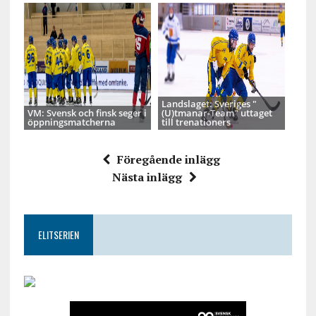
Landslaget: Sveriges "
VM: Svensk och finsk seger i
(U)tmanar-Team" uttaget
öppningsmatcherna
till trenationers
Föregående inlägg
Nästa inlägg
ELITSERIEN