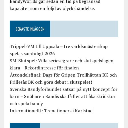
BandyWorlds går sedan en tid på begränsad
kapacitet som en följd av olyckshändelse.
SENASTE INLÄGGEN
Trippel-VM till Uppsala – tre världsmästerskap
spelas samtidigt 2026
SM-Slutspel: Villa seriesegrare och slutspelslagen
klara – Rekordintresse för finalen
Åttondelsfinal: Dags för Gripen Trollhättan BK och
Frillesås BK och göra debut i slutspelet!
Svenska Bandyförbundet satsar på nytt koncept för
barn – Snöharen Bandis ska få fler att åka skridskor
och spela bandy
Internationellt: Trenationers i Karlstad