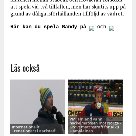
att spela vid två tillfällen, men har skjutits upp på
grund av dåliga isförhållanden tillföljd av vädret.
Här kan du spela Bandy på
och
Läs också
VM: Finland vann
nyckelmatchen mot Norge -
Internationellt:
Grovt matchstraff för Riku
Trenationers i Karlstad
Hämäläinen