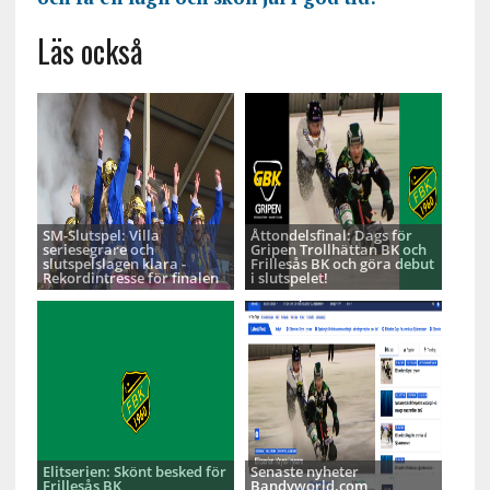
Läs också
SM-Slutspel: Villa
Åttondelsfinal: Dags för
seriesegrare och
Gripen Trollhättan BK och
slutspelslagen klara -
Frillesås BK och göra debut
Rekordintresse för finalen
i slutspelet!
Elitserien: Skönt besked för
Senaste nyheter
Frillesås BK
Bandyworld.com