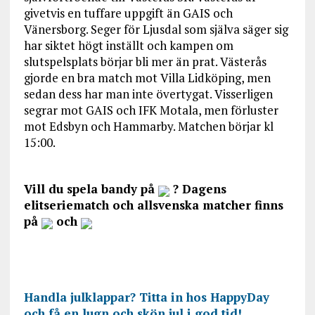
givetvis en tuffare uppgift än GAIS och
Vänersborg. Seger för Ljusdal som själva säger sig
har siktet högt inställt och kampen om
slutspelsplats börjar bli mer än prat. Västerås
gjorde en bra match mot Villa Lidköping, men
sedan dess har man inte övertygat. Visserligen
segrar mot GAIS och IFK Motala, men förluster
mot Edsbyn och Hammarby. Matchen börjar kl
15:00.
Vill du spela bandy på
? Dagens
elitseriematch och allsvenska matcher finns
på
och
Handla julklappar? Titta in hos HappyDay
och få en lugn och skön jul i god tid!