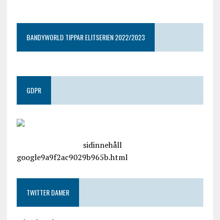
google9a9f2ac9029b965b.html
BANDYWORLD TIPPAR ELITSERIEN 2022/2023
GDPR
google.com, pub-4487550053079833, DIRECT,
f08c47fec0942fa0
sidinnehåll
google9a9f2ac9029b965b.html
TWITTER DAMER