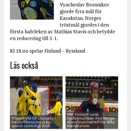
Vyacheslav Bronnikov
gjorde fyra mål för
Kazakstan. Norges
tröstmål gjordes i den
första halvleken av Mathias Stavis och betydde
en reducering till 5-1.
Kl 18:oo spelar Finland – Ryssland
Läs också
VM: Finland vann
Trippel-VM till Uppsala –
nyckelmatchen mot Norge -
tre världsmästerskap
Grovt matchstraff för Riku
spelas samtidigt 2026
Hämäläinen