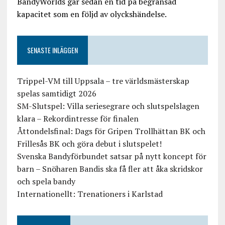
BandyWorlds går sedan en tid på begränsad
kapacitet som en följd av olyckshändelse.
SENASTE INLÄGGEN
Trippel-VM till Uppsala – tre världsmästerskap
spelas samtidigt 2026
SM-Slutspel: Villa seriesegrare och slutspelslagen
klara – Rekordintresse för finalen
Åttondelsfinal: Dags för Gripen Trollhättan BK och
Frillesås BK och göra debut i slutspelet!
Svenska Bandyförbundet satsar på nytt koncept för
barn – Snöharen Bandis ska få fler att åka skridskor
och spela bandy
Internationellt: Trenationers i Karlstad