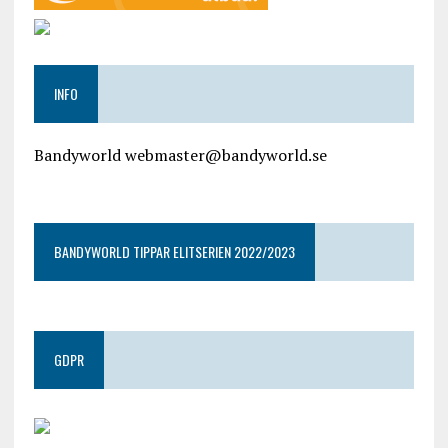
INFO
Bandyworld webmaster@bandyworld.se
google9a9f2ac9029b965b.html
BANDYWORLD TIPPAR ELITSERIEN 2022/2023
GDPR
google.com, pub-4487550053079833, DIRECT,