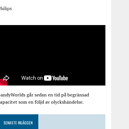
hilips
BandyWorlds går sedan en tid på begränsad
apacitet som en följd av olyckshändelse.
SENASTE INLÄGGEN