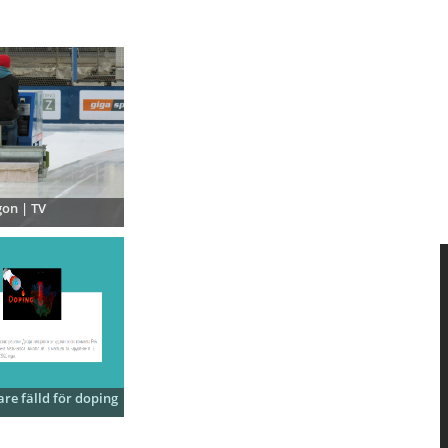
on | TV
are fälld för doping