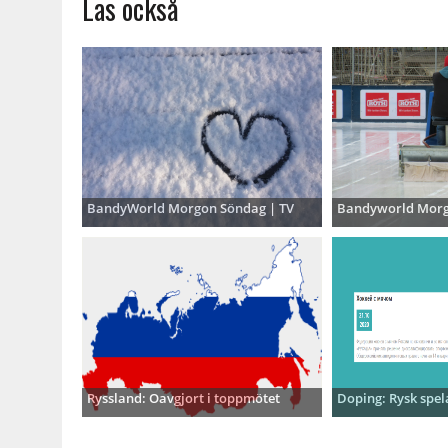
Läs också
BandyWorld Morgon Söndag | TV
Bandyworld Morg
Ryssland: Oavgjort i toppmötet
Doping: Rysk spel