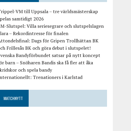
rippel-VM till Uppsala – tre världsmästerskap
pelas samtidigt 2026
M-Slutspel: Villa seriesegrare och slutspelslagen
lara – Rekordintresse för finalen
ttondelsfinal: Dags för Gripen Trollhättan BK
ch Frillesås BK och göra debut i slutspelet!
Svenska Bandyförbundet satsar på nytt koncept
ör barn – Snöharen Bandis ska få fler att åka
kridskor och spela bandy
nternationellt: Trenationers i Karlstad
MATCHNYTT