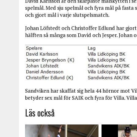
David Karlsson är den skarpaste målskytten i sem
spelmål. Med sju spelmål och fyra mål på fasta s
och gjort mål i varje slutspelsmatch.
Johan Löfstedt och Christoffer Edlund har gjort
hälften så många som David och Jesper. Johan oc
Sandviken har skaffat sig hela 44 hörnor mot Vi
betyder sex mål för SAIK och fyra för Villa. Vil
Läs också