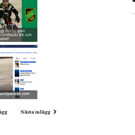
-
ags för Gripen
h Frillesås BK och
pelet!
 Bandyworld.com
ägg
Nästa inlägg