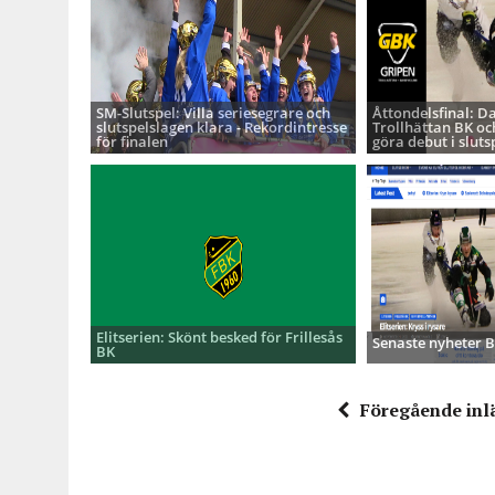
SM-Slutspel: Villa seriesegrare och
Åttondelsfinal: D
slutspelslagen klara - Rekordintresse
Trollhättan BK oc
för finalen
göra debut i sluts
Elitserien: Skönt besked för Frillesås
Senaste nyheter
BK
Föregående inl