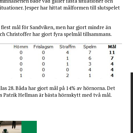
ifinalserien både vad gäller fasta situationer och
ituationer. Jesper har hittat målformen till slutspelet
 flest mål för Sandviken, men har gjort mindre än
h Christoffer har gjort fyra spelmål tillsammans.
llas 28. Båda har gjort mål på 14% av hörnorna. Det
las Patrik Hellman är bästa hörnskytt med två mål.