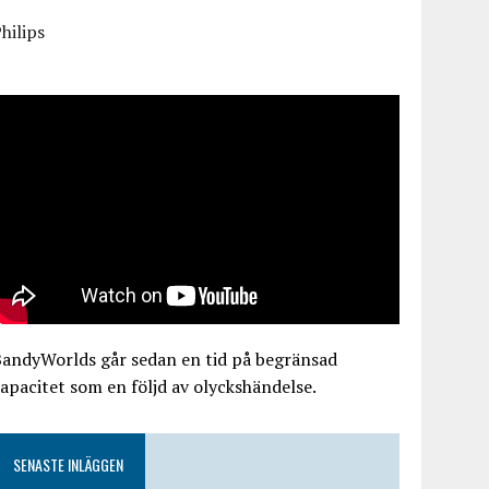
hilips
BandyWorlds går sedan en tid på begränsad
apacitet som en följd av olyckshändelse.
SENASTE INLÄGGEN