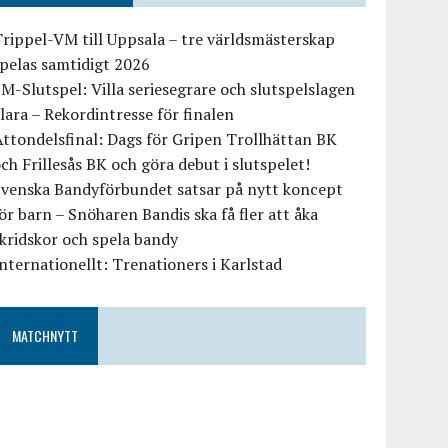
rippel-VM till Uppsala – tre världsmästerskap
pelas samtidigt 2026
M-Slutspel: Villa seriesegrare och slutspelslagen
lara – Rekordintresse för finalen
ttondelsfinal: Dags för Gripen Trollhättan BK
ch Frillesås BK och göra debut i slutspelet!
Svenska Bandyförbundet satsar på nytt koncept
ör barn – Snöharen Bandis ska få fler att åka
kridskor och spela bandy
nternationellt: Trenationers i Karlstad
MATCHNYTT