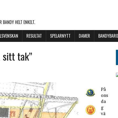
 BANDY HELT ENKELT.
LLSVENSKAN
RESULTAT
SPELARNYTT
DAMER
BANDYBARO
 sitt tak”
På
ons
da
g
vä