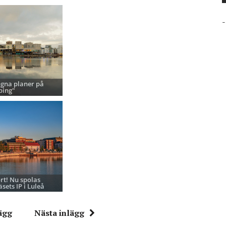
-
ngna planer på
ping"
ort! Nu spolas
sets IP i Luleå
ägg
Nästa inlägg