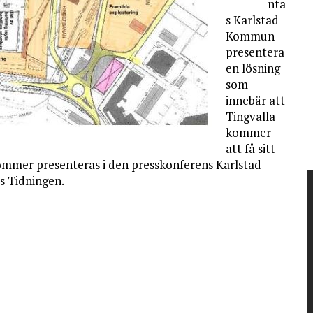
nta
s Karlstad
Kommun
presentera
en lösning
som
innebär att
Tingvalla
kommer
att få sitt
kommer presenteras i den presskonferens Karlstad
s Tidningen.