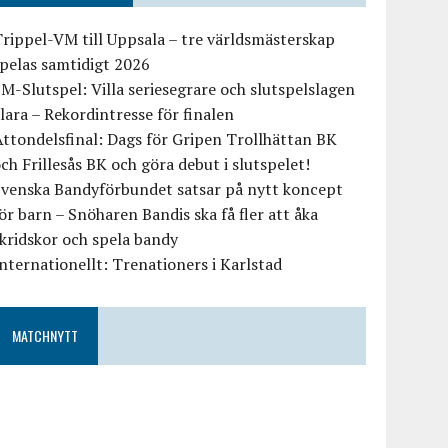
rippel-VM till Uppsala – tre världsmästerskap
pelas samtidigt 2026
M-Slutspel: Villa seriesegrare och slutspelslagen
lara – Rekordintresse för finalen
ttondelsfinal: Dags för Gripen Trollhättan BK
ch Frillesås BK och göra debut i slutspelet!
Svenska Bandyförbundet satsar på nytt koncept
ör barn – Snöharen Bandis ska få fler att åka
kridskor och spela bandy
nternationellt: Trenationers i Karlstad
MATCHNYTT