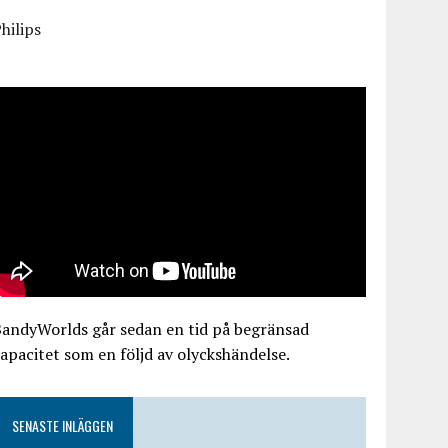
hilips
BandyWorlds går sedan en tid på begränsad
apacitet som en följd av olyckshändelse.
SENASTE INLÄGGEN