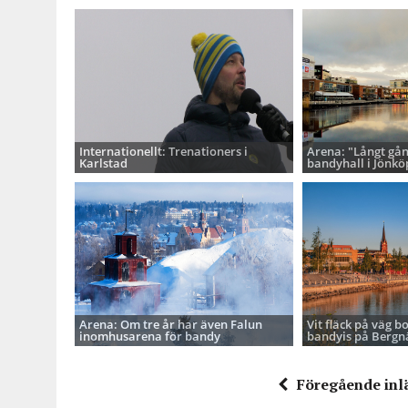
Internationellt: Trenationers i
Arena: "Långt gå
Karlstad
bandyhall i Jönkö
Arena: Om tre år har även Falun
Vit fläck på väg b
inomhusarena för bandy
bandyis på Bergnä
Föregående inl