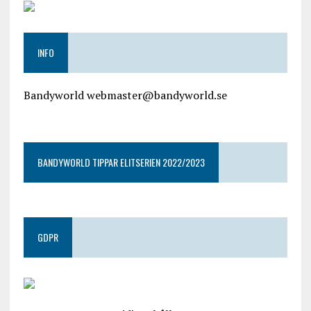
INFO
Bandyworld webmaster@bandyworld.se
google9a9f2ac9029b965b.html
BANDYWORLD TIPPAR ELITSERIEN 2022/2023
GDPR
google.com, pub-4487550053079833, DIRECT,