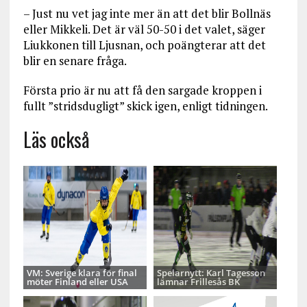
– Just nu vet jag inte mer än att det blir Bollnäs
eller Mikkeli. Det är väl 50-50 i det valet, säger
Liukkonen till Ljusnan, och poängterar att det
blir en senare fråga.
Första prio är nu att få den sargade kroppen i
fullt ”stridsdugligt” skick igen, enligt tidningen.
Läs också
VM: Sverige klara för final
Spelarnytt: Karl Tagesson
möter Finland eller USA
lämnar Frillesås BK