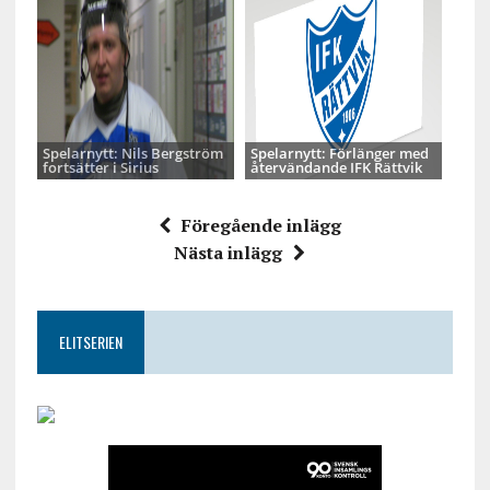
Spelarnytt: Nils Bergström
Spelarnytt: Förlänger med
fortsätter i Sirius
återvändande IFK Rättvik
Föregående inlägg
Nästa inlägg
ELITSERIEN