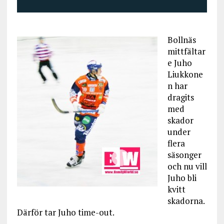
Bollnäs
mittfältar
e Juho
Liukkone
n har
dragits
med
skador
under
flera
säsonger
och nu vill
Juho bli
kvitt
skadorna.
Därför tar Juho time-out.