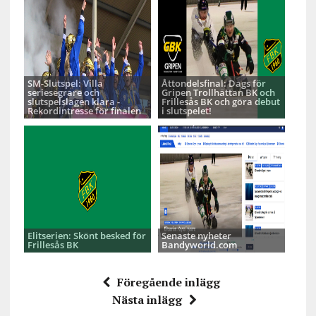
SM-Slutspel: Villa
Åttondelsfinal: Dags för
seriesegrare och
Gripen Trollhättan BK och
slutspelslagen klara -
Frillesås BK och göra debut
Rekordintresse för finalen
i slutspelet!
Elitserien: Skönt besked för
Senaste nyheter
Frillesås BK
Bandyworld.com
Föregående inlägg
Nästa inlägg