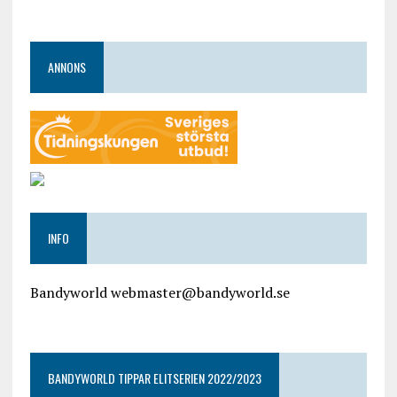
ANNONS
INFO
Bandyworld webmaster@bandyworld.se
google9a9f2ac9029b965b.html
BANDYWORLD TIPPAR ELITSERIEN 2022/2023