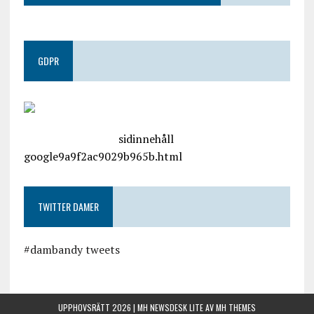
GDPR
google.com, pub-4487550053079833, DIRECT,
f08c47fec0942fa0
sidinnehåll
google9a9f2ac9029b965b.html
TWITTER DAMER
#dambandy tweets
UPPHOVSRÄTT 2026 | MH NEWSDESK LITE AV
MH THEMES