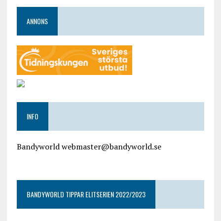
ANNONS
INFO
Bandyworld webmaster@bandyworld.se
google9a9f2ac9029b965b.html
BANDYWORLD TIPPAR ELITSERIEN 2022/2023