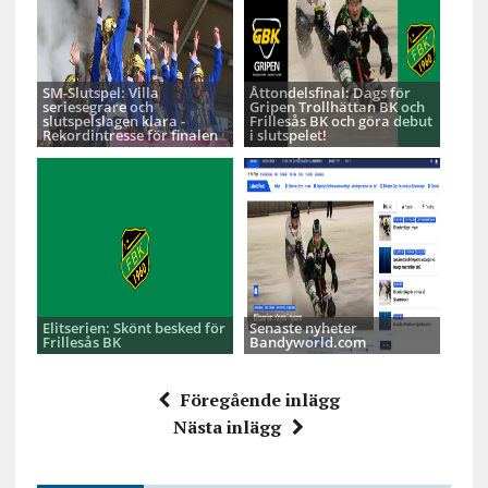
SM-Slutspel: Villa
Åttondelsfinal: Dags för
seriesegrare och
Gripen Trollhättan BK och
slutspelslagen klara -
Frillesås BK och göra debut
Rekordintresse för finalen
i slutspelet!
Elitserien: Skönt besked för
Senaste nyheter
Frillesås BK
Bandyworld.com
Föregående inlägg
Nästa inlägg