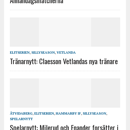
Annandagsmatcherna
ELITSERIEN
,
SILLYSEASON
,
VETLANDA
Tränarnytt: Claesson Vetlandas nya tränare
ÅTVIDABERG
,
ELITSERIEN
,
HAMMARBY IF
,
SILLYSEASON
,
SPELARNYTT
Spelarnytt: Milerud och Enander forsätter i