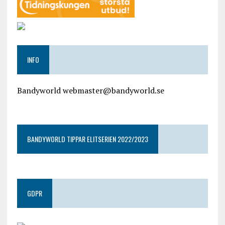
INFO
Bandyworld webmaster@bandyworld.se
google9a9f2ac9029b965b.html
BANDYWORLD TIPPAR ELITSERIEN 2022/2023
GDPR