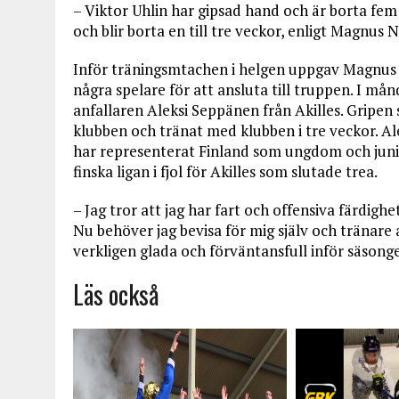
– Viktor Uhlin har gipsad hand och är borta fem 
och blir borta en till tre veckor, enligt Magnus 
Inför träningsmtachen i helgen uppgav Magnus
några spelare för att ansluta till truppen. I m
anfallaren Aleksi Seppänen från Akilles. Gripen 
klubben och tränat med klubben i tre veckor. Al
har representerat Finland som ungdom och junior
finska ligan i fjol för Akilles som slutade trea.
– Jag tror att jag har fart och offensiva färdighet
Nu behöver jag bevisa för mig själv och tränare at
verkligen glada och förväntansfull inför säsongen
Läs också