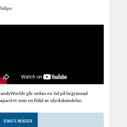
hilips
BandyWorlds går sedan en tid på begränsad
apacitet som en följd av olyckshändelse.
SENASTE INLÄGGEN