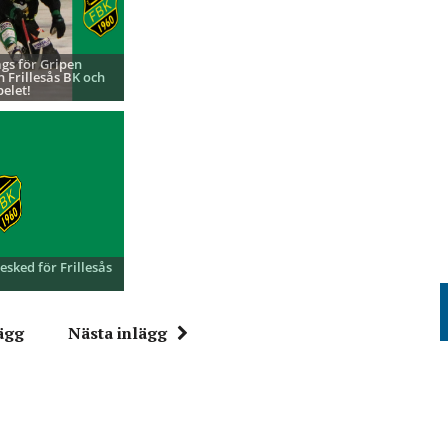
ags för Gripen
h Frillesås BK och
pelet!
besked för Frillesås
ägg
Nästa inlägg