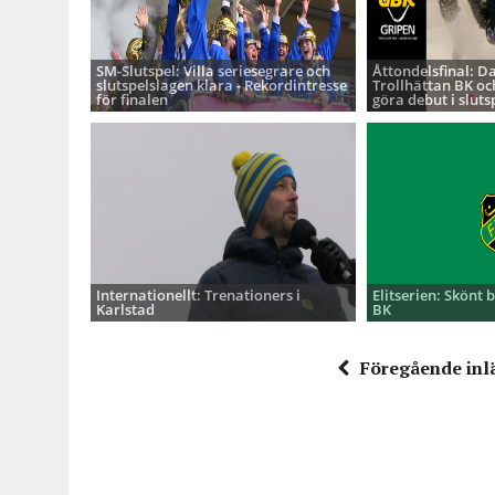
SM-Slutspel: Villa seriesegrare och
Åttondelsfinal: D
slutspelslagen klara - Rekordintresse
Trollhättan BK oc
för finalen
göra debut i sluts
Internationellt: Trenationers i
Elitserien: Skönt 
Karlstad
BK
Föregående inl