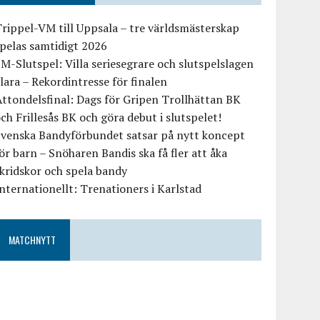
rippel-VM till Uppsala – tre världsmästerskap
pelas samtidigt 2026
M-Slutspel: Villa seriesegrare och slutspelslagen
lara – Rekordintresse för finalen
ttondelsfinal: Dags för Gripen Trollhättan BK
ch Frillesås BK och göra debut i slutspelet!
Svenska Bandyförbundet satsar på nytt koncept
ör barn – Snöharen Bandis ska få fler att åka
kridskor och spela bandy
nternationellt: Trenationers i Karlstad
MATCHNYTT