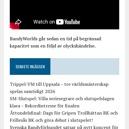
BandyWorlds går sedan en tid på begränsad
kapacitet som en följd av olyckshändelse.
SENASTE INLÄGGEN
Trippel-VM till Uppsala – tre världsmästerskap
spelas samtidigt 2026
SM-Slutspel: Villa seriesegrare och slutspelslagen
klara – Rekordintresse för finalen
Åttondelsfinal: Dags för Gripen Trollhättan BK och
Frillesås BK och göra debut i slutspelet!
Svenska Bandyförbundet satsar på nytt koncept för