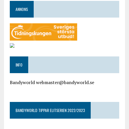
ANNONS
INFO
Bandyworld webmaster@bandyworld.se
google9a9f2ac9029b965b.html
BANDYWORLD TIPPAR ELITSERIEN 2022/2023