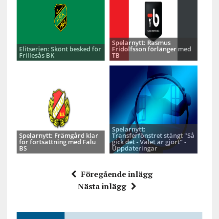
Spelarnytt: Rasmus
Elitserien: Skönt besked för
Fridolfsson förlänger med
Frillesås BK
TB
Spelarnytt:
Spelarnytt: Främgård klar
Transferfönstret stängt "Så
för fortsättning med Falu
gick det - Valet är gjort" -
BS
Uppdateringar
Föregående inlägg
Nästa inlägg