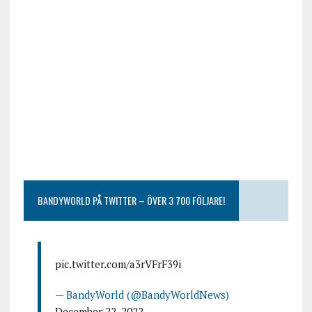
BANDYWORLD PÅ TWITTER – ÖVER 3 700 FÖLJARE!
pic.twitter.com/a3rVFrF39i
— BandyWorld (@BandyWorldNews)
December 22, 2022