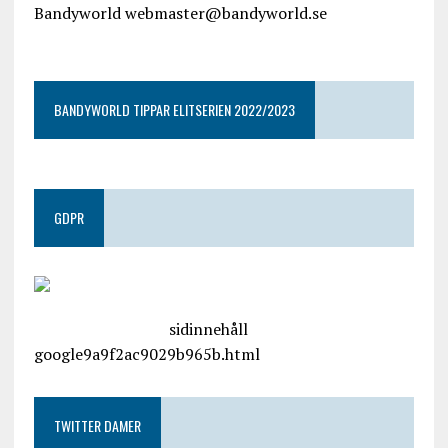
Bandyworld webmaster@bandyworld.se
google9a9f2ac9029b965b.html
BANDYWORLD TIPPAR ELITSERIEN 2022/2023
GDPR
google.com, pub-4487550053079833, DIRECT,
f08c47fec0942fa0
sidinnehåll
google9a9f2ac9029b965b.html
TWITTER DAMER