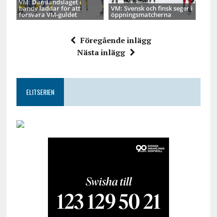
VM: Damlandslaget i
bandy laddar för att
VM: Svensk och finsk seger i
försvara VM-guldet
öppningsmatcherna
Föregående inlägg
Nästa inlägg
ELITSERIEN