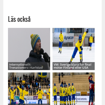
Läs också
Internationellt:
VM: Sverige klara för final
Trenationers i Karlstad
möter Finland eller USA