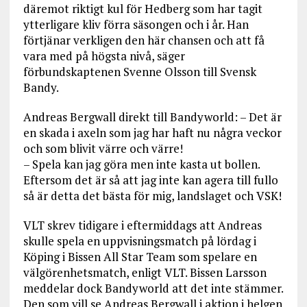
däremot riktigt kul för Hedberg som har tagit
ytterligare kliv förra säsongen och i år. Han
förtjänar verkligen den här chansen och att få
vara med på högsta nivå, säger
förbundskaptenen Svenne Olsson till Svensk
Bandy.
Andreas Bergwall direkt till Bandyworld: – Det är
en skada i axeln som jag har haft nu några veckor
och som blivit värre och värre!
– Spela kan jag göra men inte kasta ut bollen.
Eftersom det är så att jag inte kan agera till fullo
så är detta det bästa för mig, landslaget och VSK!
VLT skrev tidigare i eftermiddags att Andreas
skulle spela en uppvisningsmatch på lördag i
Köping i Bissen All Star Team som spelare en
välgörenhetsmatch, enligt VLT. Bissen Larsson
meddelar dock Bandyworld att det inte stämmer.
Den som vill se Andreas Bergwall i aktion i helgen