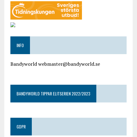
INFO
Bandyworld webmaster@bandyworld.se
google9a9f2ac9029b965b.html
BANDYWORLD TIPPAR ELITSERIEN 2022/2023
GDPR