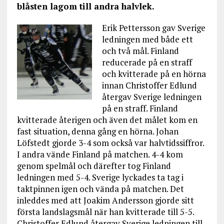
blåsten lagom till andra halvlek.
Erik Pettersson gav Sverige
ledningen med både ett
och två mål. Finland
reducerade på en straff
och kvitterade på en hörna
innan Christoffer Edlund
återgav Sverige ledningen
på en straff. Finland
kvitterade återigen och även det målet kom en
fast situation, denna gång en hörna. Johan
Löfstedt gjorde 3-4 som också var halvtidssiffror.
I andra vände Finland på matchen. 4-4 kom
genom spelmål och därefter tog Finland
ledningen med 5-4. Sverige lyckades ta tag i
taktpinnen igen och vända på matchen. Det
inleddes med att Joakim Andersson gjorde sitt
första landslagsmål när han kvitterade till 5-5.
Christoffer Edlund återgav Sverige ledningen till