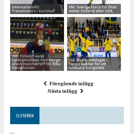
Internationellt:
VM: Sverige klara för final
Trenationers i Karlstad
möter Finland eller USA
VM: Finland vann
nyckelmatchen mot Norge -
VM: Damlandslaget i
Grovt matchstraff för Riku
bandy laddar för att
Hämäläinen
försvara VM-guldet
Föregående inlägg
Nästa inlägg
ELITSERIEN