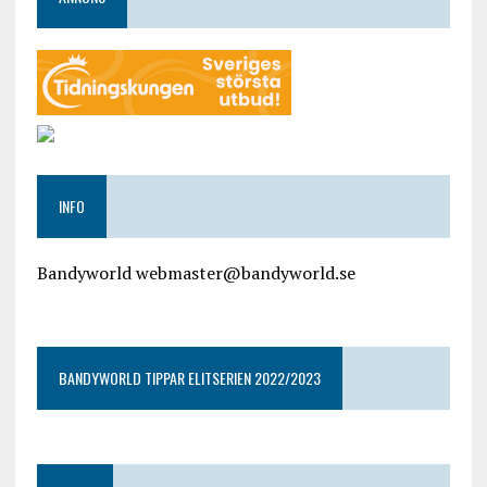
INFO
Bandyworld webmaster@bandyworld.se
google9a9f2ac9029b965b.html
BANDYWORLD TIPPAR ELITSERIEN 2022/2023