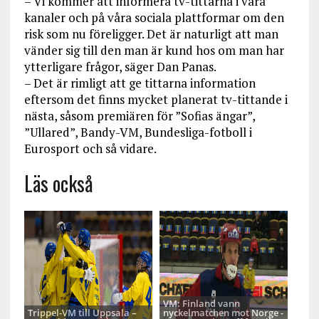
– Vi kommer att informera tv-tittarna i våra
kanaler och på våra sociala plattformar om den
risk som nu föreligger. Det är naturligt att man
vänder sig till den man är kund hos om man har
ytterligare frågor, säger Dan Panas.
– Det är rimligt att ge tittarna information
eftersom det finns mycket planerat tv-tittande i
nästa, såsom premiären för ”Sofias ängar”,
”Ullared”, Bandy-VM, Bundesliga-fotboll i
Eurosport och så vidare.
Läs också
VM: Finland vann
Trippel-VM till Uppsala –
nyckelmatchen mot Norge -