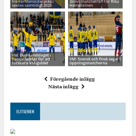
tre världsmästerskap
Grovt matchstraff för Riku
spelas samtidigt 2026
Hämäläinen
VM: Damlandslaget i
bandy laddar för att
VM: Svensk och finsk seger i
försvara VM-guldet
öppningsmatcherna
Föregående inlägg
Nästa inlägg
ELITSERIEN