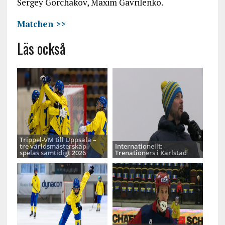
Sergey Gorchakov, Maxim Gavrilenko.
Matchen >>
Läs också
Trippel-VM till Uppsala –
tre världsmästerskap
Internationellt:
spelas samtidigt 2026
Trenationers i Karlstad