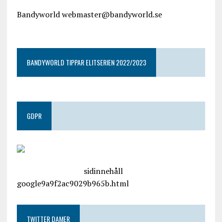
Bandyworld webmaster@bandyworld.se
google9a9f2ac9029b965b.html
BANDYWORLD TIPPAR ELITSERIEN 2022/2023
GDPR
google.com, pub-4487550053079833, DIRECT,
f08c47fec0942fa0
sidinnehåll
google9a9f2ac9029b965b.html
TWITTER DAMER