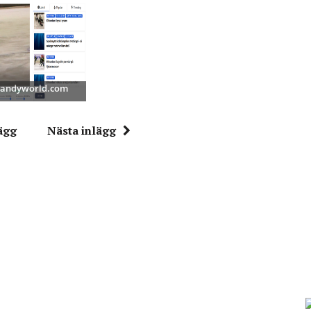
 Bandyworld.com
ägg
Nästa inlägg