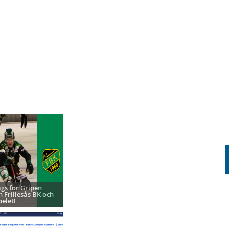
ags för Gripen
h Frillesås BK och
pelet!