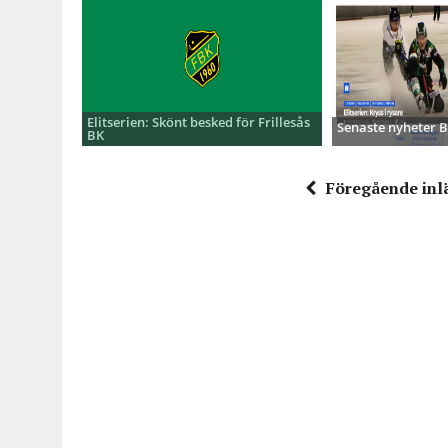
Elitserien: Skönt besked för Frillesås
Senaste nyheter
BK
Föregående inl