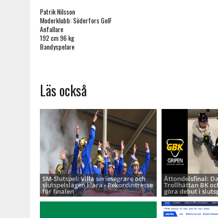
Patrik Nilsson
Moderklubb: Söderfors GoIF
Anfallare
192 cm 96 kg
Bandyspelare
Läs också
SM-Slutspel: Villa seriesegrare och
Åttondelsfinal: D
slutspelslagen klara - Rekordintresse
Trollhättan BK oc
för finalen
göra debut i sluts