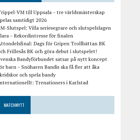
rippel-VM till Uppsala – tre världsmästerskap
pelas samtidigt 2026
M-Slutspel: Villa seriesegrare och slutspelslagen
lara – Rekordintresse för finalen
ttondelsfinal: Dags för Gripen Trollhättan BK
ch Frillesås BK och göra debut i slutspelet!
Svenska Bandyförbundet satsar på nytt koncept
ör barn – Snöharen Bandis ska få fler att åka
kridskor och spela bandy
nternationellt: Trenationers i Karlstad
MATCHNYTT