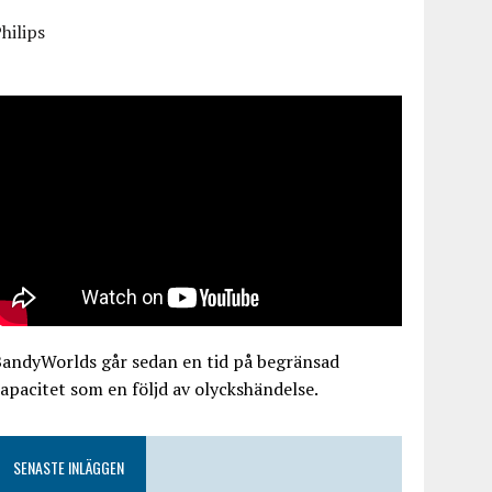
hilips
BandyWorlds går sedan en tid på begränsad
apacitet som en följd av olyckshändelse.
SENASTE INLÄGGEN