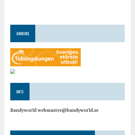
ANNONS
INFO
Bandyworld webmaster@bandyworld.se
google9a9f2ac9029b965b.html