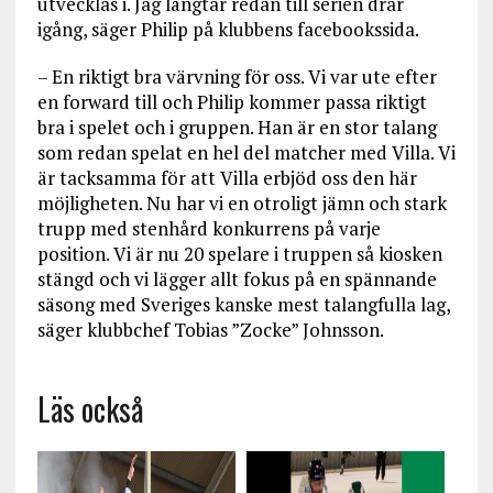
utvecklas i. Jag längtar redan till serien drar
igång, säger Philip på klubbens facebookssida.
– En riktigt bra värvning för oss. Vi var ute efter
en forward till och Philip kommer passa riktigt
bra i spelet och i gruppen. Han är en stor talang
som redan spelat en hel del matcher med Villa. Vi
är tacksamma för att Villa erbjöd oss den här
möjligheten. Nu har vi en otroligt jämn och stark
trupp med stenhård konkurrens på varje
position. Vi är nu 20 spelare i truppen så kiosken
stängd och vi lägger allt fokus på en spännande
säsong med Sveriges kanske mest talangfulla lag,
säger klubbchef Tobias ”Zocke” Johnsson.
Läs också