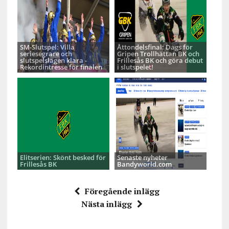
SM-Slutspel: Villa
Åttondelsfinal: Dags för
seriesegrare och
Gripen Trollhättan BK och
slutspelslagen klara -
Frillesås BK och göra debut
Rekordintresse för finalen
i slutspelet!
Elitserien: Skönt besked för
Senaste nyheter
Frillesås BK
Bandyworld.com
Föregående inlägg
Nästa inlägg