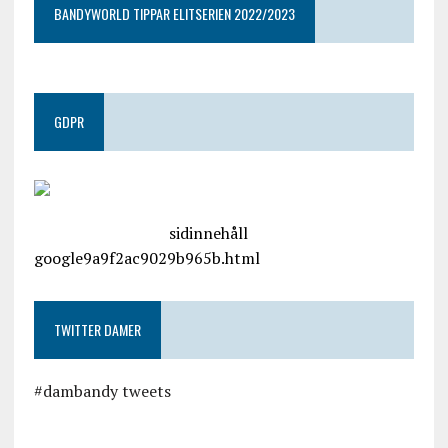
BANDYWORLD TIPPAR ELITSERIEN 2022/2023
GDPR
google.com, pub-4487550053079833, DIRECT,
f08c47fec0942fa0
sidinnehåll
google9a9f2ac9029b965b.html
TWITTER DAMER
#dambandy tweets