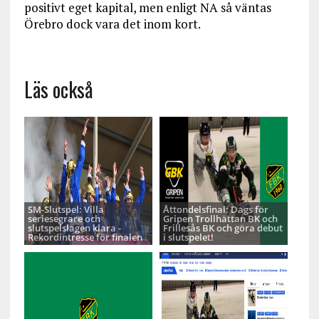
positivt eget kapital, men enligt NA så väntas
Örebro dock vara det inom kort.
Läs också
SM-Slutspel: Villa
Åttondelsfinal: Dags för
seriesegrare och
Gripen Trollhättan BK och
slutspelslagen klara -
Frillesås BK och göra debut
Rekordintresse för finalen
i slutspelet!