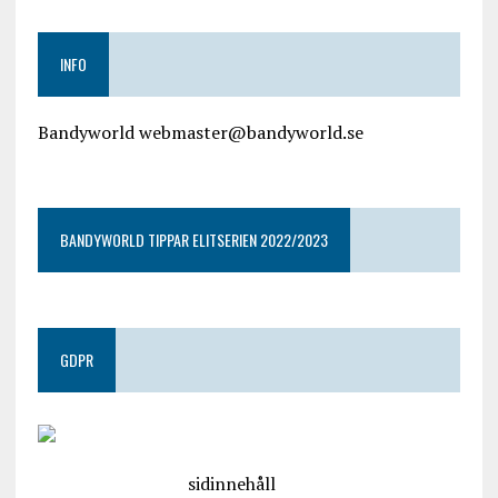
INFO
Bandyworld webmaster@bandyworld.se
google9a9f2ac9029b965b.html
BANDYWORLD TIPPAR ELITSERIEN 2022/2023
GDPR
google.com, pub-4487550053079833, DIRECT,
f08c47fec0942fa0
sidinnehåll