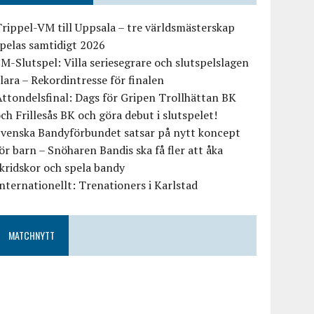
rippel-VM till Uppsala – tre världsmästerskap
pelas samtidigt 2026
M-Slutspel: Villa seriesegrare och slutspelslagen
lara – Rekordintresse för finalen
ttondelsfinal: Dags för Gripen Trollhättan BK
ch Frillesås BK och göra debut i slutspelet!
Svenska Bandyförbundet satsar på nytt koncept
ör barn – Snöharen Bandis ska få fler att åka
kridskor och spela bandy
nternationellt: Trenationers i Karlstad
MATCHNYTT