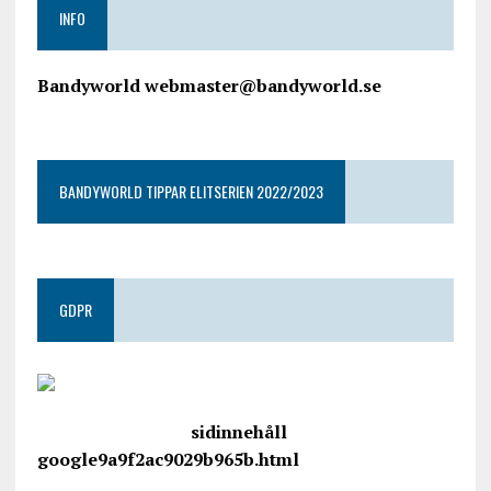
INFO
Bandyworld webmaster@bandyworld.se
google9a9f2ac9029b965b.html
BANDYWORLD TIPPAR ELITSERIEN 2022/2023
GDPR
google.com, pub-4487550053079833, DIRECT,
f08c47fec0942fa0
sidinnehåll
google9a9f2ac9029b965b.html