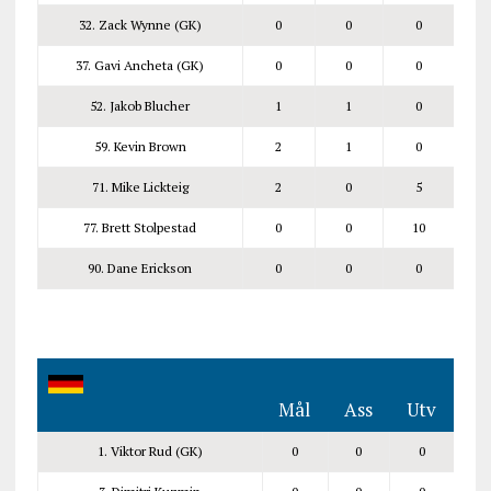
32. Zack Wynne (GK)
0
0
0
37. Gavi Ancheta (GK)
0
0
0
52. Jakob Blucher
1
1
0
59. Kevin Brown
2
1
0
71. Mike Lickteig
2
0
5
77. Brett Stolpestad
0
0
10
90. Dane Erickson
0
0
0
Mål
Ass
Utv
1. Viktor Rud (GK)
0
0
0