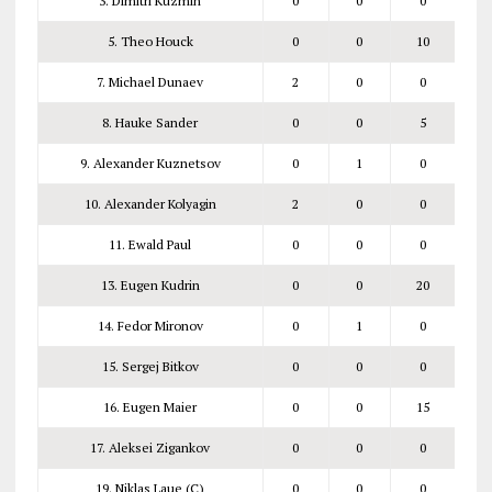
3. Dimitri Kuzmin
0
0
0
5. Theo Houck
0
0
10
7. Michael Dunaev
2
0
0
8. Hauke Sander
0
0
5
9. Alexander Kuznetsov
0
1
0
10. Alexander Kolyagin
2
0
0
11. Ewald Paul
0
0
0
13. Eugen Kudrin
0
0
20
14. Fedor Mironov
0
1
0
15. Sergej Bitkov
0
0
0
16. Eugen Maier
0
0
15
17. Aleksei Zigankov
0
0
0
19. Niklas Laue (C)
0
0
0