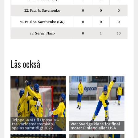
22. Paul Jr. Savchenko
0
0
0
30. Paul Sr. Savchenko (GK)
0
0
0
73. Sergej Naab
0
1
10
Läs också
Trippel-VM till Uppsala –
tre världsmästerskap
VM: Sverige klara för final
spelas samtidigt 2026
möter Finland eller USA