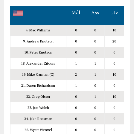
Mål
Ass
Utv
4. Mac Williams
0
0
10
9. Andrew Knutson
0
0
20
10. Peter Knutson
0
0
0
18. Alexander Zitouni
1
1
0
19. Mike Carman (C)
2
1
10
21. Daren Richardson
1
0
0
22. Greg Olson
0
1
10
23. Joe Welch
0
0
0
24. Jake Rossman
0
0
0
26. Wyatt Wenzel
0
0
0