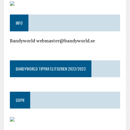
INFO
Bandyworld webmaster@bandyworld.se
google9a9f2ac9029b965b.html
BANDYWORLD TIPPAR ELITSERIEN 2022/2023
GDPR
google.com, pub-4487550053079833, DIRECT,